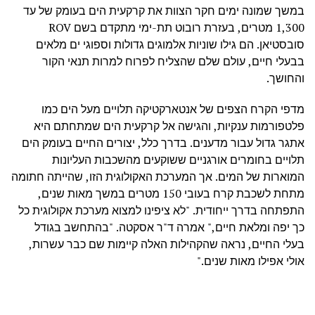
במשך שמונה ימים חקר הצוות את קרקעית הים בעומק של עד
1,300 מטרים, בעזרת רובוט תת-ימי מתקדם בשם ROV
סובסטיאן. הם גילו שוניות אלמוגים גדולות וספוגי ים מלאים
בבעלי חיים, עולם שלם שהצליח לפרוח למרות תנאי הקור
והחושך.
מדפי הקרח הצפים של אנטארקטיקה תלויים מעל הים כמו
פלטפורמות ענקיות, והגישה אל קרקעית הים שמתחתם היא
אתגר גדול עבור מדענים. בדרך כלל, יצורים החיים בעומק הים
תלויים בחומרים אורגניים ששוקעים מהשכבות העליונות
המוארות של המים. אך המערכת האקולוגית הזו, שהייתה חתומה
מתחת לשכבת קרח בעובי 150 מטרים במשך מאות שנים,
התפתחה בדרך ייחודית. "לא ציפינו למצוא מערכת אקולוגית כל
כך יפה ומלאת חיים," אמרה ד"ר אסקטה. "בהתחשב בגודל
בעלי החיים, נראה שהקהילות האלה קיימות שם כבר עשרות,
אולי אפילו מאות שנים."