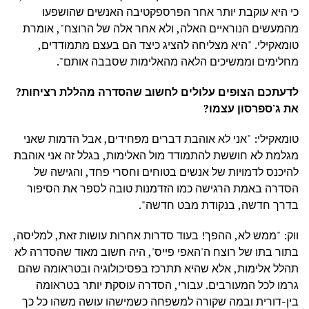
כי היא עוקבת יותר אחר הפרספקטיבה האנשים שהושפעו
מהמעשים הנוראיים האלה, ולא אחר אלה של הרוצח", אומרת
טומאקילי. "היא מצליחה להציג כיצד הם בעצם מתמודדים,
מחלימים וממשיכים הלאה מהאלימות שסבבה אותם".
לדעתכם הצופים עלולים לחשוב שהסדרה מהללת רציחות?
את ג'ספרסון עצמו?
טומאקילי: "אני לא אוהבת דברים מפחידים, אבל הדמות שאני
מגלמת לא חוששת להתמודד מול האלימות, בגלל זה אני אוהבת
להיכנס לדמויות של אנשים בטוחים וחסרי פחד, והגישה של
הסדרה באמת הרגישה כמו הזדמנות טובה לספר את הסיפור
בדרך חדשה, בנקודת מבט חדשה".
ווק: "ממש לא, ההפך! בעוד סדרות אחרות עושות זאת, למליסה,
בתור בתו של רוצח ה'האפי פייס', היה חשוב מאוד שהסדרה לא
תהלל אלימות, אלא שהיא תתרכז בפסיכולוגיה ובטראומה שהם
גרמו לכל המעורבים. עבורי, הסדרה עוסקת יותר בטראומה
בין-דורית ובמה שקורה למשפחה כשמישהו עושה משהו כל כך