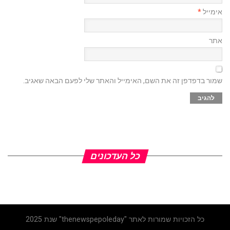
אימייל
*
אתר
שמור בדפדפן זה את השם, האימייל והאתר שלי לפעם הבאה שאגיב.
כל העדכונים
כל הזכויות שמורות לאתר "thenewspepoleday" שנת 2025