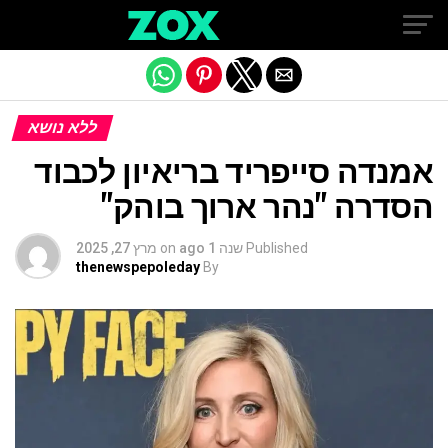
Exit mobile version
ללא נושא
אמנדה סייפריד בריאיון לכבוד
הסדרה "נהר ארוך בוהק"
Published
שנה 1 ago
on
מרץ 27, 2025
thenewspepoleday
By