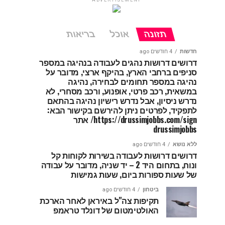
ADVERTISEMENT
תזונה
אוכל
בריאות
חדשות
4 חודשים ago
דרושים דרושות נהגים לעבודה בנהיגה במספר
סניפים ברחבי הארץ, בהיקף ארצי, מדובר על
נהיגה במספר תחומים לבחירה, נהיגה
במשאית, רכב פרטי, אופנוע, ורכב מסחרי, לא
נדרש ניסיון, אבל נדרש רישיון נהיגה בהתאם
לתפקיד, לפרטים ניתן להירשם בקישור הבא:
https://drussimjobbs.com/sign/ אתר
drussimjobbs
ללא נושא
4 חודשים ago
דרושים דרושות לעבודה בשירות לקוחות קל
ונוח, בתחום היד 2 – יד שניה, מדובר על עבודה
של שעות ספורות ביום, שעות גמישות
ביטחון
4 חודשים ago
תקיפות צה"ל באיראן לאחר הארכת
האולטימטום של דונלד טראמפ