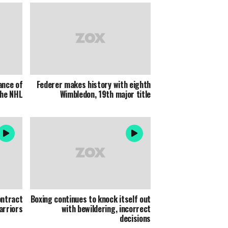
ance of
Federer makes history with eighth
the NHL
Wimbledon, 19th major title
ontract
Boxing continues to knock itself out
arriors
with bewildering, incorrect
decisions