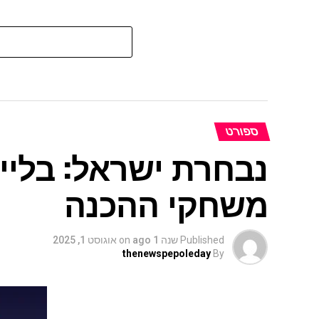
ספורט
נבחרת ישראל: בלייזר
משחקי ההכנה
Published
שנה 1 ago
on
אוגוסט 1, 2025
thenewspepoleday
By