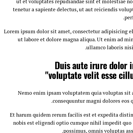
ut et voluptates repudiandae sint et molestiae n
tenetur a sapiente delectus, ut aut reiciendis volu
per
Lorem ipsum dolor sit amet, consectetur adipisicing e
ut labore et dolore magna aliqua. Ut enim ad mi
ullamco laboris nis
"Duis aute irure dolor 
voluptate velit esse cill
Nemo enim ipsam voluptatem quia voluptas sit as
consequuntur magni dolores eos q
Et harum quidem rerum facilis est et expedita disti
nobis est eligendi optio cumque nihil impedit quo
possimus, omnis voluptas ass