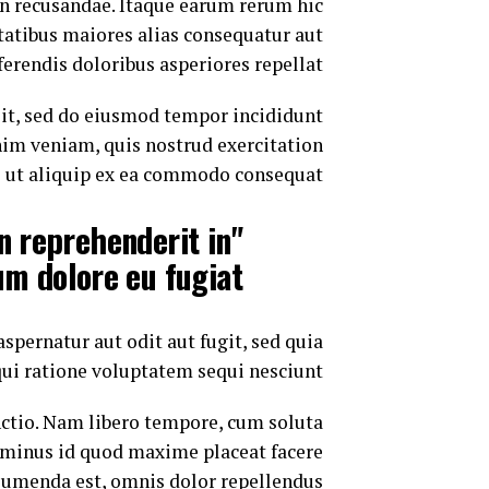
on recusandae. Itaque earum rerum hic
ptatibus maiores alias consequatur aut
ferendis doloribus asperiores repellat.
lit, sed do eiusmod tempor incididunt
nim veniam, quis nostrud exercitation
i ut aliquip ex ea commodo consequat.
in reprehenderit in
um dolore eu fugiat"
pernatur aut odit aut fugit, sed quia
ui ratione voluptatem sequi nesciunt.
nctio. Nam libero tempore, cum soluta
 minus id quod maxime placeat facere
umenda est, omnis dolor repellendus.