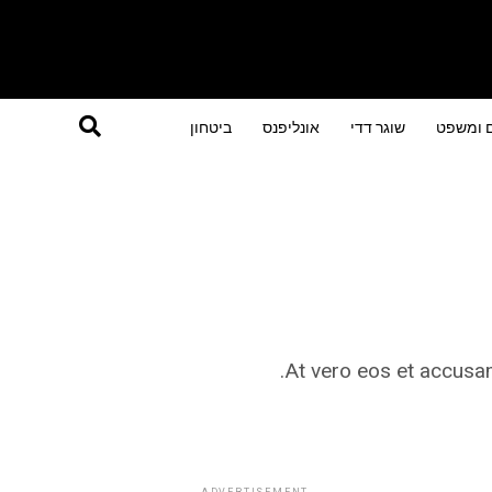
ם ומשפט
שוגר דדי
אונליפנס
ביטחון
At vero eos et accusam