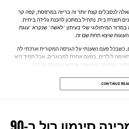
אלה לנסבלים קצת יותר זה בריזה במרפסת, קפה קר
נים תוצרת בית. נתחיל במתכון להכנת גלידה ביתית.
במדור המיתולוגי שלי בעיתון "לאשה" שנקרא "עוגת
העוגות שיצא תחת שם זה.
, כשבכל פעם נשענתי על הגרסה המקורית וערכתי לה
תאימה לילדים, בפעם אחרת למבוגרים, אבל תמיד היא
שתנה: מעולם לא עשיתי שימוש במכונת גלידה.
מכונה להכנת גלידה. נכון, אני עוסקת בתחום
CONTINUE REA
ל לא מצאתי לנכון לרכוש מכונה כזו, גם לא את
לבתי טעמים, הוספתי תוספות איכותיות ועבדתי על
מטבח שלכם לא מככבת מכונת גלידה, עדיין תוכלו
אני אופה וככה אני מכינה סינמון רול ב-90
ל פסקל פרץ-רובין