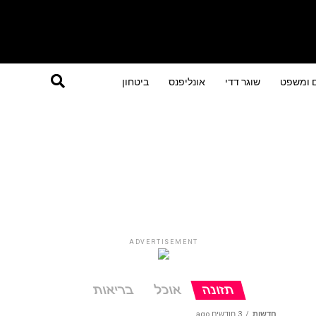
ם ומשפט
שוגר דדי
אונליפנס
ביטחון
ADVERTISEMENT
תזונה
אוכל
בריאות
חדשות
3 חודשים ago