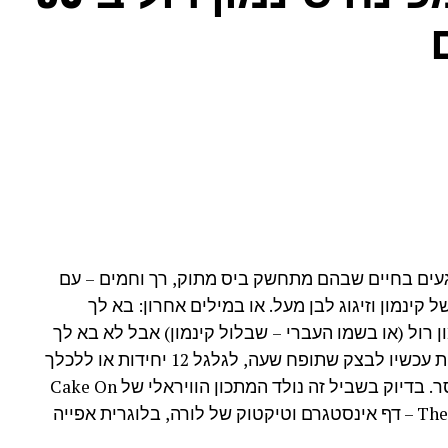
קאנים מסוכרים, פירות מסוכרים, פצפוצי שוקולד,
ן הטובה עליכם. כל תוספת שנכנסת לבלילה – גבינה
ם, עוגיות או פירות – משפיעה על הגוון, המרקם
שר לחלק את הכמות לשניים: מחצית מהגלידה השאירו
מס או חצי קופסה של ממרח שוקולד אגוזים.
יה עם שוקולד לבן ופצפוצי שוקולד. זו מנה מרשימה
או שימוש בטכניקה מסובכת, וגם לא חומרים מורכבים.
וטים (לא עלינו!), אבל כשהיא מוגשת לשולחן, היא
שזה גם מה שיקרה אצלכם.
עים בחיים שבהם מתחשק ביס מתוק, רך וחמים – עם
ל קינמון וזיגוג לבן מעל. או במילים אחרון: בא לך
וח מתוק שמתאים לסיום של ארוחה בשרית, משום
ן רול (או בשמו העברי – שבלול קינמון) אבל לא בא לך
הקינוח הזה: הוא גם מתאים למי שמקפיד על תזונה
לחכות עכשיו לבצק שתופח שעה, לגלגל 12 יחידות או ללכלך
, אבקת חרובים וזרעי צ'יה במקום בשוקולד.
מיקסר. בדיוק בשביל זה נולד המתכון הוויראלי של Cake On
וויטים השתמשתי בסוגים שונים של אגוזים, שאותם
The Run – דף אינסטגרם וטיקטוק של לורה, בלוגרית אפייה
ריות צבעוניות, גלגלתי חלק מהם בשומשום קלוי ואת