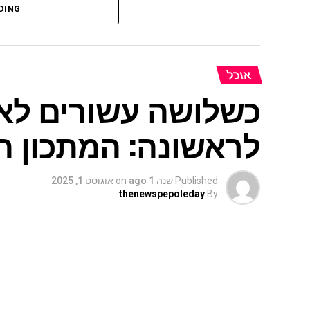
DING
אוכל
כשלושה עשורים לא
לראשונה: המתכון ה
Published
שנה 1 ago
on
אוגוסט 1, 2025
thenewspepoleday
By