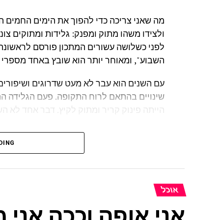
מה שאני צריכה כדי להפוך את הימים החמים ה
ולצידו משהו מתוק ומפנק: גלידות ומתוקים צונ
לפני כשלושה עשורים המתכון פורסם לראשונה 
השבוע", ומאוחר יותר הוא שובץ באחד מספרי 
עם השנים הוא עבר לא מעט שדרוגים ושיפורים
שינויים בהתאם לרוח התקופה. פעם הגלידה ה
הייתה פינוק קריר ומתוק לקיץ. דבר אחד לא ה
לא נעים לי לומר, אבל עד היום איני משתמשת ב
DING
הקולינריה וידועה כחובבת גאדג'טים למטבח, אב
הפשוטה והקטנה. במקום זה ערכתי ניסויים, שי
גרסה מהירת הכנה, הכי טובה שאפשר. גם אם ב
להכין את גלידת שוקולד האגוזים המובאת כאן.
אוכל
למתכונים נוספים היכנסו לאתר הקולינרי ש