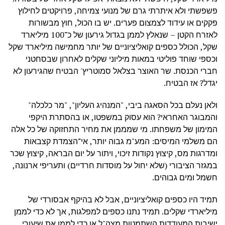
פשפשתי ולא איתרתי גרם של מנועי צמיחה, פרויקטים לחילוץ
פקקים או עידוד לצמצום פערים. יש בו הכול, חוץ מבשורות
לאזרח הקטן – שנאלץ לממן בגדול גירעון של כ־100 מיליארד
שקל, הכולל כספים קואליציוניים של יותר מחמישה מיליארד שקל
וכספי שוחד פוליטי במאות מיליוני שקלים לאחרון שבסחטני
חברי הכנסת. שר האוצר בצלאל סמוטריץ' הבטיח שהגירעון לא
יגדל? אז הבטיח.
ולאן נעלם בכל הסאגה ביבי, "המנהיג העליון", "מר כלכלה"
והמבוגר האחראי? הוא עסוק במשפטו, או בהסתרת היקפי
המימון של משפחתו. מי שמממן את מחיר התחזוקה של כל אלה
הם משלמי המיסים: המע"מ גבוה יותר, אי־הצמדת קצבאות
ומדרגות מס, קיצוץ נקודות זיכוי, ויתור על יום הבראה, קיצוץ שכר
במגזר הציבורי (שלא יחול על מוסדות חרדיים) ותעריפי ארנונה,
חשמל ומים גבוהים.
תמיד היו כספים קואליציוניים, אבל לא בהיקף אבסורדי של
מיליארדי שקלים. תמיד נתנו כספים למפלגות, אך לא כדי לממן
ישיבות המעודדות השתמטות מצה"ל או כדי לממן את שיעורי