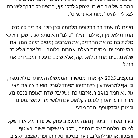
המחול של שר השיכון יצחק גולדקנופף, המפזז כל הדרך לישיבה
לצלילי הלהיט "נמות ולא נתגייס".
סיפרו לנו שמדובר בתקופת מלחמה ולכן כולנו צריכים להיכנס
מתחת לאלונקה, אולם המילה "כולנו" היא מתעתעת, שכן היא לא
כוללת בתוכה את החרדים, את הערבים (מסיבותיהם הם) ואת
המשתמטים, מסיבות כאלה ואחרות. כלומר – כל אלה שלא רק
שלא נכנסים מתחת לאלונקה, אלא שוכבים עליה ומכבידים את
הנטל.
בתקציב 2025 אף אחד ממשרדי הממשלה המיותרים לא נסגר,
ולו אף למראית עין. כשנתניהו מפחד לגורלו הוא רוצה את מאי
גולן, איתמר בן גביר, אלמוג כהן (שקיבל שדה תעופה בנבטים),
אריה דרעי יהפוך לסנטה קלאוס עם תלושי מזון למשתמטים
וכמובן גולדקנופף וחבר מרעיו.
בעוד משרד הביטחון נהנה מתקציב עתק של 110 מיליארד שקל
למימון מלחמת שלום נתניהו, תקציבי שיקום יישובי העוטף
והצפון, ארגוני להט"ב, נוער בסיכון וסל התרופות קוצצו. תקציב