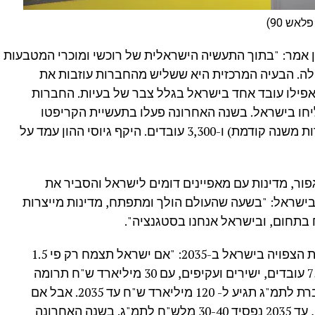
אש 90)
ן אמר: "בתוך התעשיה הישראלית של רוכשי ומוכרי המטבעות
לה. הבעיה המרכזית היא ששליש מהחברות עוזבות את
יגייסו אפילו עובד אחד בישראל בגלל צבר של בעיות. החברות
יחו בישראל. בשנה האחרונה פעלו בתעשיית הקריפטו
הישראלית 161 חברות (ירידה של 13 חברות משנה קודמת) ו-3,300 עובדים. היקף גיוסי ההון עמד על
נגפור, מדינות עם מאפיינים דומים לישראל והסביר את
ישראל: "בשעה שהעולם הולך ומתפתח, מדינות מייצרות
תחום, ובישראל אנחנו בסטגנציה".
הירשמן הציג הערכה של התועלת המשקית הצפויה בישראל ב-2035: "אם ישראל תצמח רק פי 1.5
מהעולם, בעוד עשור, יהיו בתעשייה 75,000 עובדים, ישירים ועקיפים, עם 30 מיליארד ש"ח תרומה
לתמ"ג בהעסקה ישירה, והתרומה המצטברת לתמ"ג תגיע ל- 120 מיליארד ש"ח עד 2035. אבל אם
ישראל תמשיך בצורה שבה ממשיכה היום, עד 2035 נפסיד 30-40 מלש"ח לתמ"ג. בשנה האחרונה