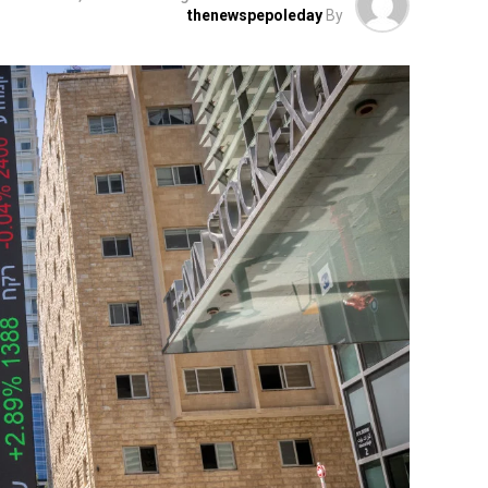
thenewspepoleday
By