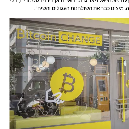
ם פוטנציאל מאד גדול. רואים כאן ריבוי רגולטורים, בלי
 מיצינו כבר את השולחנות העגולים והשיח".