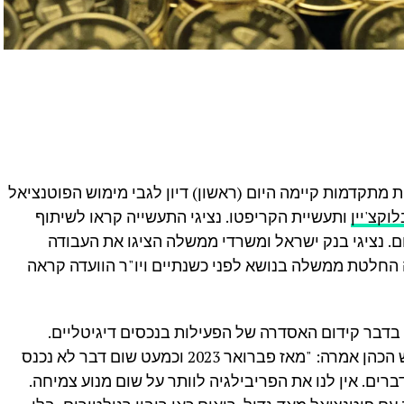
 מתקדמות קיימה היום (ראשון) דיון לגבי מימוש הפוטנציאל
וקצ'יין
ותעשיית הקריפטו. נציגי התעשייה קראו לשיתוף
 נציגי בנק ישראל ומשרדי ממשלה הציגו את העבודה
חלטת ממשלה בנושא לפני כשנתיים ויו"ר הוועדה קראה
ממשלה בדבר קידום האסדרה של הפעילות בנכסים דיגיטליים.
בעקבות כך, יו"ר הוועדה ח"כ אורית פרקש הכהן אמרה: "מאז פברואר 2023 וכמעט שום דבר לא נכנס
ם. אין לנו את הפריבילגיה לוותר על שום מנוע צמיחה.