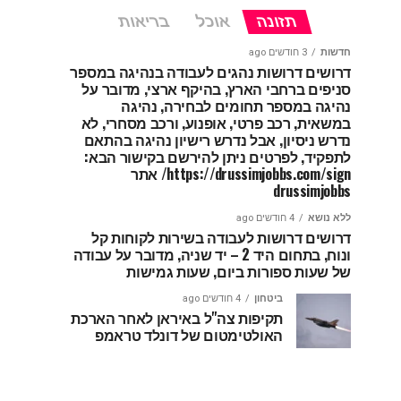
תזונה
אוכל
בריאות
חדשות
3 חודשים ago
דרושים דרושות נהגים לעבודה בנהיגה במספר
סניפים ברחבי הארץ, בהיקף ארצי, מדובר על
נהיגה במספר תחומים לבחירה, נהיגה
במשאית, רכב פרטי, אופנוע, ורכב מסחרי, לא
נדרש ניסיון, אבל נדרש רישיון נהיגה בהתאם
לתפקיד, לפרטים ניתן להירשם בקישור הבא:
https://drussimjobbs.com/sign/ אתר
drussimjobbs
ללא נושא
4 חודשים ago
דרושים דרושות לעבודה בשירות לקוחות קל
ונוח, בתחום היד 2 – יד שניה, מדובר על עבודה
של שעות ספורות ביום, שעות גמישות
ביטחון
4 חודשים ago
תקיפות צה"ל באיראן לאחר הארכת
האולטימטום של דונלד טראמפ