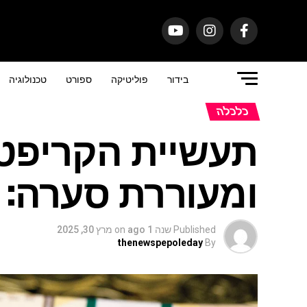
בידור
פוליטיקה
ספורט
טכנולוגיה
כלכלה
תעשיית הקריפטו
ומעוררת סערה: 
Published
שנה 1 ago
on
מרץ 30, 2025
thenewspepoleday
By