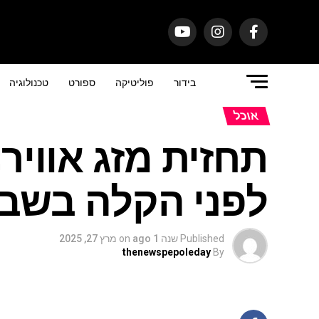
בידור
פוליטיקה
ספורט
טכנולוגיה
אוכל
תחזית מזג אוויר
לפני הקלה בשב
Published
שנה 1 ago
on
מרץ 27, 2025
thenewspepoleday
By