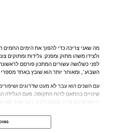
מה שאני צריכה כדי להפוך את הימים החמים ה
ולצידו משהו מתוק ומפנק: גלידות ומתוקים צונ
לפני כשלושה עשורים המתכון פורסם לראשונה 
השבוע", ומאוחר יותר הוא שובץ באחד מספרי 
עם השנים הוא עבר לא מעט שדרוגים ושיפורים
שינויים בהתאם לרוח התקופה. פעם הגלידה ה
הייתה פינוק קריר ומתוק לקיץ. דבר אחד לא ה
לא נעים לי לומר, אבל עד היום איני משתמשת ב
DING
הקולינריה וידועה כחובבת גאדג'טים למטבח, אב
הפשוטה והקטנה. במקום זה ערכתי ניסויים, שי