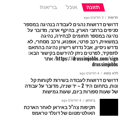
תזונה
אוכל
בריאות
חדשות
3 חודשים ago
דרושים דרושות נהגים לעבודה בנהיגה במספר
סניפים ברחבי הארץ, בהיקף ארצי, מדובר על
נהיגה במספר תחומים לבחירה, נהיגה
במשאית, רכב פרטי, אופנוע, ורכב מסחרי, לא
נדרש ניסיון, אבל נדרש רישיון נהיגה בהתאם
לתפקיד, לפרטים ניתן להירשם בקישור הבא:
https://drussimjobbs.com/sign/ אתר
drussimjobbs
ללא נושא
4 חודשים ago
דרושים דרושות לעבודה בשירות לקוחות קל
ונוח, בתחום היד 2 – יד שניה, מדובר על עבודה
של שעות ספורות ביום, שעות גמישות
ביטחון
4 חודשים ago
תקיפות צה"ל באיראן לאחר הארכת
האולטימטום של דונלד טראמפ