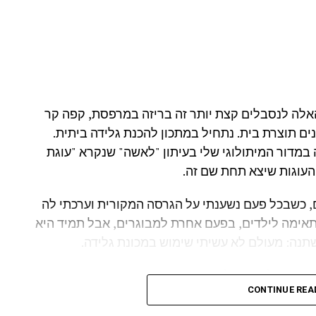
אלה לנסבלים קצת יותר זה בריזה במרפסת, קפה קר
נים תוצרת בית. נתחיל במתכון להכנת גלידה ביתית.
במדור המיתולוגי שלי בעיתון "לאשה" שנקרא "עוגת
העוגות שיצא תחת שם זה.
, כשבכל פעם נשענתי על הגרסה המקורית וערכתי לה
תאימה לילדים, בפעם אחרת למבוגרים, אבל תמיד היא
שתנה: מעולם לא עשיתי שימוש במכונת גלידה.
מכונה להכנת גלידה. נכון, אני עוסקת בתחום
CONTINUE REA
ל לא מצאתי לנכון לרכוש מכונה כזו, גם לא את
לבתי טעמים, הוספתי תוספות איכותיות ועבדתי על