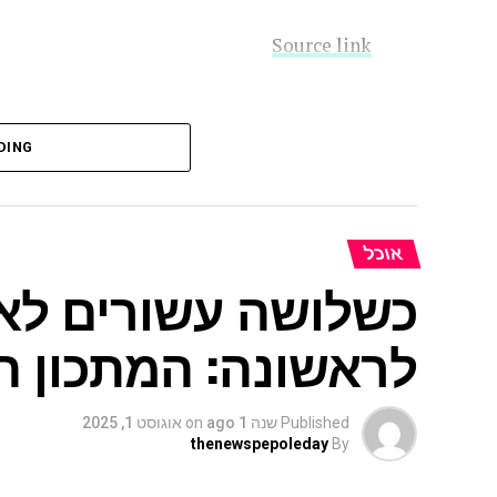
Source link
DING
אוכל
כשלושה עשורים לא
לראשונה: המתכון ה
Published
שנה 1 ago
on
אוגוסט 1, 2025
thenewspepoleday
By