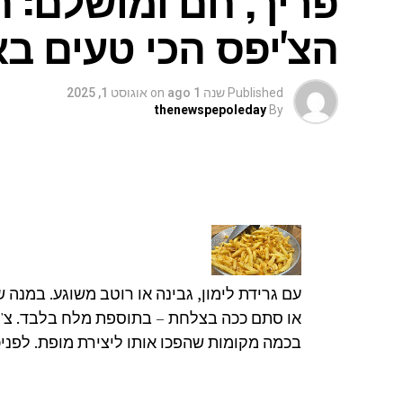
הצ'יפס הכי טעים ב
Published
שנה 1 ago
on
אוגוסט 1, 2025
thenewspepoleday
By
עם גרידת לימון, גבינה או רוטב משוגע. במנה 
או סתם ככה בצלחת – בתוספת מלח בלבד. צ'י
בכמה מקומות שהפכו אותו ליצירת מופת. לפנ