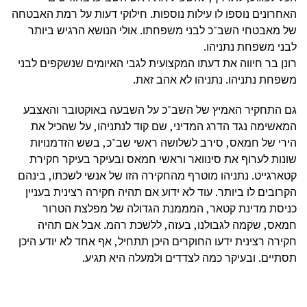
האחרונים נוספו לו עילות נוספות. חילוקי דעות על רמת האבטחה
של מאבטחי השב"כ לבני משפחתו. אולי הנושא הרגיש ביותר
לבני משפחת נתניהו.
רונן בר חיווה את דעתו המקצועית לגבי האיומים שנשקפים לבני
משפחת נתניהו. נתניהו לא אהב זאת.
גם התחקיר האמיץ של השב"כ על השבעה באוקטובר והאצבע
המאשימה נגד הדרג המדיני, שם קוד לנתניהו, על שהכיל את
הירי של חמאס, סירב לשלושה ראשי שב"כ, בשש הזדמנויות
שונות לערוף את סינוואר וראשי חמאס ובעיקר בעיקר חקירת
קטארגייט. נתניהו מוטרף מהחקירה הזו של אנשי לשכתו, בינהם
הקרובים לו ביותר. עוד לא ידוע אם תהיה חקירה רצינית בעניין
כניסת מדינת קטאר, המממנת הגדולה של מפלצת הטרור
חמאס, שקמה לגבולנו, בעזה, ללשכת רהמ. אבל אם תהיה
חקירה רצינית ידעו החוקרים היכן תתחיל, אף אחד לא יודע היכן
תסתיים. ובעיקר כמה לצדדים ולמעלה היא תגיע.