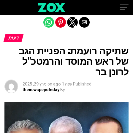
Exit mobile version
דעות
שתיקה רועמת: הפניית הגב
של ראש המוסד והרמטכ"ל
לרונן בר
Published
שנה 1 ago
on
מרץ 29, 2025
thenewspepoleday
By