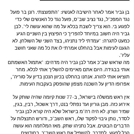
בן גביר אמר לאחר הישיבה לאנשיו: "התפוצצתי. רונן בר פועל
נגד המפכ"ל, נגד נציב שב"ס, פועל נגד כל האנשים שלי כדי
לפגוע בי. הוא צריך לשבת בכלא על מה שהוא עושה לי". לבן
גביר היה חשוב במיוחד להפריך כי הפיצוץ בין השניים הגיע
כמעט לתגרה: "עמדתי ליד נתניהו, בצד השני של השולחן. לא
הגענו לעימות אבל בהחלט אמרתי לו את כל מה שאני חושב
עליו".
מה שראש שב"כ אמר לבן גביר היה מדהים: "אתמול האשמתם
אותי בבגידה. היום אתם מאיימים להשליך אותי לכלא. מחר
תוציאו אותי להורג. אנחנו בהחלט בכיוון הנכון בדיון על סוריה",
אפרופו הדיון על השכנה מצפון שהופסק בעקבות העימות.
אין ראש ממשלה בישראל, ב-77 שנות קיומה שהיה שותק על
אירוע כזה. מבן גוריון ועד נפתלי בנט, דרך אשכול, רבין, בגין,
שמיר ושרון. לא היה רה"מ בישראל שלא היה קורא לבן גביר
לסדר, נותן גיבוי לפקוד שלו, ראש השב"כ, ודורש התנצלות על
הדברים הבוטים. אבל נתניהו שתק. מאז המלחמה הוא עושה
הכל לפגוע, לתדרך, להשפיל את ראש השב"כ. בחודשים