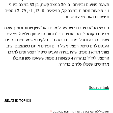
תשעה פצועים וביניהם: בן 30 במצב קשה, בן 53 במצב בינוני
ו-4 פצועות נוספות במצב קל, בגילאים: 8, 13, 41, 79. 3 נוספים
נפצעו בדרגות פציעה שונות.
חובשי מד"א סיפרו כי שהגיעו למקום ראו "עשן שחור וסמיך עולה
מבית דו-קומתי". הם הוסיפו כי: "כוחות הביטחון חילצו 2 פצועים
שהיו בהכרה וסבלו מכוויות דרגה ב' בחלקים משמעותיים בגופם.
הענקנו להם טיפול רפואי מציל חיים ופינינו אותם כשמצבם יציב.
צוותי מד"א נוספים שהיו בזירה העניקו טיפול רפואי ופינו למרכז
הרפואי לגליל בנהריה 4 פצועות נוספות ששאפו עשן ונחבלו
מרהיטים שנפלו עליהם בדירה".
Source link
RELATED TOPICS:
האימייל לא יוצג באתר.
שדות החובה מסומנים
*