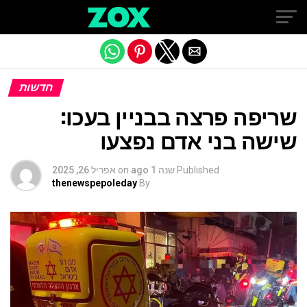
Exit mobile version
חדשות
שריפה פרצה בבניין בעכו:
שישה בני אדם נפצעו
Published
שנה 1 ago
on
אפריל 26, 2025
thenewspepoleday
By