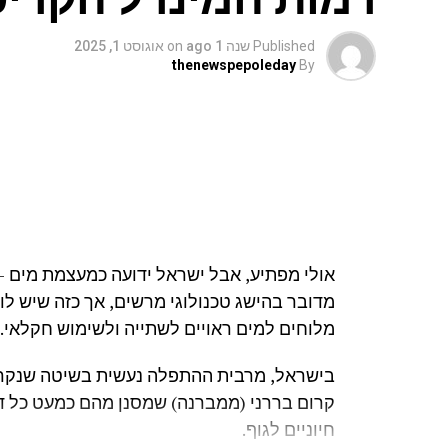
Published
שנה 1 ago
on
אוגוסט 1, 2025
thenewspepoleday
By
אולי מפתיע, אבל ישראל ידועה כמעצמת מים –
אילוסטרציה: שינה (צילום: iStock)
מדובר בהישג טכנולוגי מרשים, אך כזה שיש לו 
מלוחים למים ראויים לשתייה ולשימוש חקלאי.
"שינה על כרית צהובה במשך שנים יכולה להוביל
הצטברות הלכלוך יכולה לסתום את הנקבוביות ש
בישראל, מרבית ההתפלה נעשית בשיטה שנקרא
לאנשים עם אקזמה, רוזאצאה, אקנה קיימת או ע
קרום בררני (ממברנה) שמסנן מהם כמעט כל דב
חיוניים לגוף.
רובין בציטוט נוסף, יותר מוטרד מאלרגנים שמ