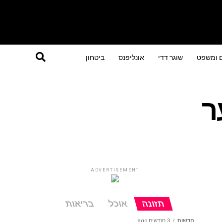
ם ומשפט
שוגר דדי
אונליפנס
ביטחון
ר
ADVERTISEMENT
תזונה
אוכל
בריאות
חדשות
3 חודשים ago