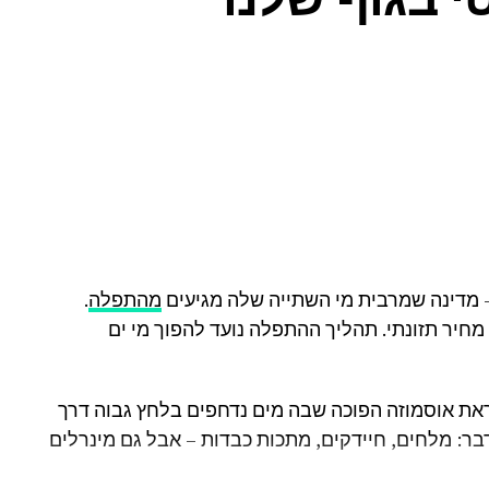
 מדינה שמרבית מי השתייה שלה מגיעים
מהתפלה
.
מחיר תזונתי. תהליך ההתפלה נועד להפוך מי ים
 להתפרצויות אקנה וסוגים אחרים של גירוי בעור כי
לכם", הוסיפה זובריצקי בכתבה, "זה נכון במיוחד
ת אוסמוזה הפוכה שבה מים נדחפים בלחץ גבוה דרך
ור רגיש".
ר: מלחים, חיידקים, מתכות כבדות – אבל גם מינרלים
שגשגים בתוך הכריות הצהובות, בעיקר קרדיות אבק.