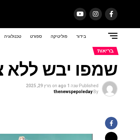
בידור
פוליטיקה
ספורט
טכנולוגיה
בריאות
שמפו יבש ללא צ
Published
שנה 1 ago
on
מרץ 29, 2025
thenewspepoleday
By