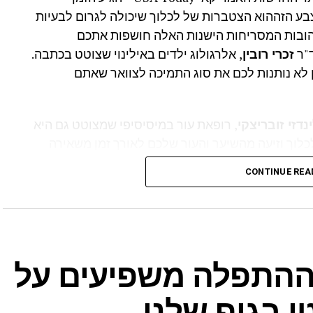
בע הזההוא הצטברות של לכלוך שיכולה לגרום לבעיות
צהובות המסריחות הישנות האלה חושפות אתכם
ד"ר
זכרי רובין
, אלרגולוג ילדים באילינוי שצוטט בכתבה.
 לא נותנות לכם את סוג התמיכה לצוואר שאתם
נדזי זובריצקי
, רופאת עור במיסיסיפי שמצוטט גם היא
רות של שמן, לכלוך וזיעה מהשיער והעור שלכם לאורך זמן משאירה
ע". זובריצקי הוסיפה כי "הפנים שלכם גם מייצרות
CONTINUE REA
ת העור. סבום שונה מזיעה, אבל הוא מצטבר על הכרית
שיער רטוב יכולים גם לגרום לכרית להצהיב".
 ההתפלה משפיעים על
י בגוף שלנו