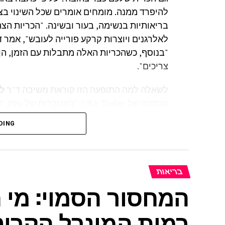
להיפרד ממנה. מומחים אומרים שכל השינוי בצ
בריאותיות בנשימה, בעור ובשינה. "הכריות ה
לאלרגנים ויוצרות קרקע פורייה לעובש", אמר 
"בנוסף, כשהכריות האלה מתבלות עם הזמן, הן
צריכים".
לשאלה למה התופעה הזו קוראת משיבה ד"ר
לי
בכתבה של USA Today: "הצטב
שאריות מלוכלכות על הכרית שגורמות לשינוי צב
DING
חומר שמנוני דביק שנקרא סבום ששומר על לחו
באותה מידה. ריר, איפור ומוצרי פנים אחרים, ו
בריאות
המחסור הסמוי: מי
רמות המינרל הקריט