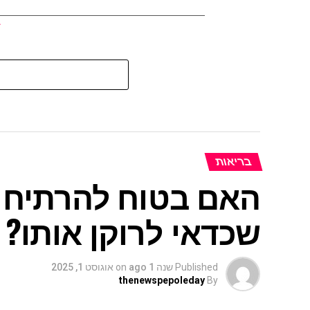
בריאות
האם בטוח להרתיח א
שכדאי לרוקן אותו?
Published
שנה 1 ago
on
אוגוסט 1, 2025
thenewspepoleday
By