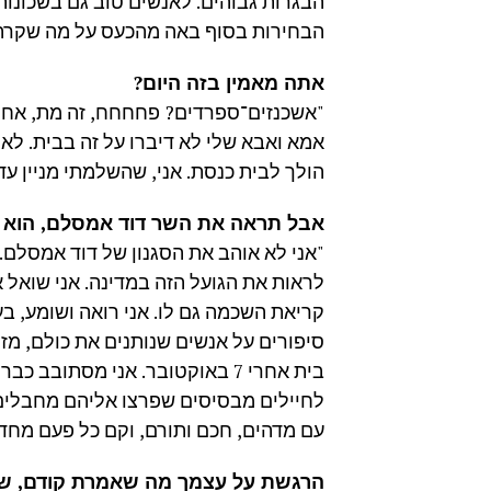
הבגרות גבוהים. לאנשים טוב גם בשכונות 
הבחירות בסוף באה מהכעס על מה שקרה 
אתה מאמין בזה היום?
"אשכנזים־ספרדים? פחחחח, זה מת, אח של
אמא ואבא שלי לא דיברו על זה בבית. לא 
הולך לבית כנסת. אני, שהשלמתי מניין עד גיל 18, לקחתי אותו מיו
אבל תראה את השר דוד אמסלם, הוא ח
"אני לא אוהב את הסגנון של דוד אמסלם.
לראות את הגועל הזה במדינה. אני שואל את
קריאת השכמה גם לו. אני רואה ושומע, ב
סיפורים על אנשים שנותנים את כולם, מזמ
בית אחרי 7 באוקטובר. אני מסתו
לחיילים מבסיסים שפרצו אליהם מחבלים.
עם מדהים, חכם ותורם, וקם כל פעם מחד
הרגשת על עצמך מה שאמרת קודם, שי