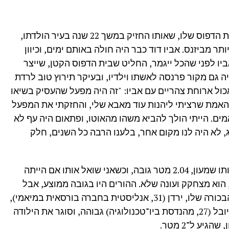
את בית הדפוס שלו, שאותו החזיק במשך 22 שנה בעיר הולדתו,
ר מביזנס. אביו דוד כבר היה חולה באותם ימים, וכיוון
ביו לפני שהכל ייגמר, החליט שבית הדפוס הקטן, שייצר
 גם מקור פרנסה לאשתו וילדיו, ובעיקר תירוץ טוב לרדת
ול ארוחת צהריים עם אביו: "זה היה מפעל שהעסיק בשיאו
 האמת שרציתי ליהנות עוד מאבא שלי, והחזקתי את המפעל
מים. הייתי הולך להביא משהו מהאוטו, ופתאום היה עף לא
ג, לא היה לנו מקום אחר, בלענו הרבה כל השנים, חלק
לא ברור איך נולד מעליזה ודוד אמסלם אותו שמעון, 2.04 מטר גובה, וכשאני שואל אותו אם הייתה
הוא מצחקק ועונה שלא. ההורים היו בגובה ממוצע, אבל
ארבע אחיותיו ענקיות, סביב 1.80 מטר, והבכורה שלו, ירדן (31, אנליסטית בחברה בורסאית במיאמי),
מתנשאת לגובה 1.85 מטר. גם האמצעית יובל (27, מהנדסת ביו־טכנולוגיה) גבוהה, וסוגר את הילודה