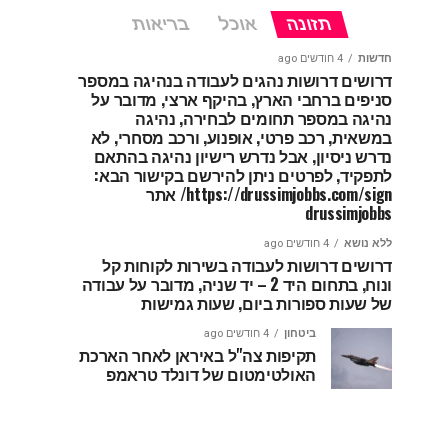
תזונה
אוכל
בריאות
חדשות
4 חודשים ago
דרושים דרושות נהגים לעבודה בנהיגה במספר
סניפים ברחבי הארץ, בהיקף ארצי, מדובר על
נהיגה במספר תחומים לבחירה, נהיגה
במשאית, רכב פרטי, אופנוע, ורכב מסחרי, לא
נדרש ניסיון, אבל נדרש רישיון נהיגה בהתאם
לתפקיד, לפרטים ניתן להירשם בקישור הבא:
https://drussimjobbs.com/sign/ אתר
drussimjobbs
ללא נושא
4 חודשים ago
דרושים דרושות לעבודה בשירות לקוחות קל
ונוח, בתחום היד 2 – יד שניה, מדובר על עבודה
של שעות ספורות ביום, שעות גמישות
ביטחון
4 חודשים ago
תקיפות צה"ל באיראן לאחר הארכת
האולטימטום של דונלד טראמפ