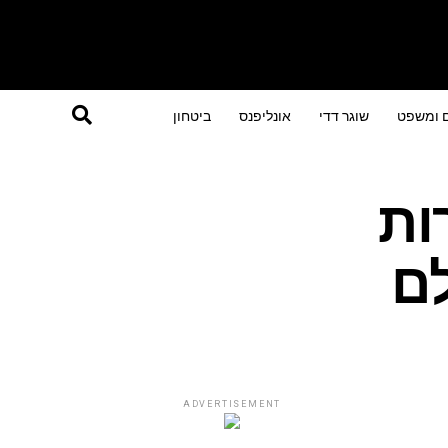
ם ומשפט
שוגר דדי
אונליפנס
ביטחון
ות
לם
ADVERTISEMENT