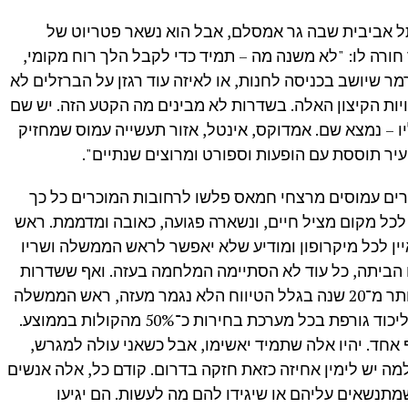
תל אביבית שבה גר אמסלם, אבל הוא נשאר פטריוט של
חורה לו: "לא משנה מה – תמיד כדי לקבל הלך רוח מקומי,
 שיושב בכניסה לחנות, או לאיזה עוד רגזן על הברזלים לא
יות הקיצון האלה. בשדרות לא מבינים מה הקטע הזה. יש שם
ליו – נמצא שם. אמדוקס, אינטל, אזור תעשייה עמוס שמחזיק
יר תוססת עם הופעות וספורט ומרוצים שנתיים".
קטובר, כשטנדרים עמוסים מרצחי חמאס פלשו לרחובות המוכרים כל כך
לכל מקום מציל חיים, ונשארה פגועה, כאובה ומדממת. ראש
איין לכל מיקרופון ומודיע שלא יאפשר לראש הממשלה ושריו
הביתה, כל עוד לא הסתיימה המלחמה בעזה. ואף ששדרות
ודוידי לא ישנים כמו שצריך בלילות כבר יותר מ־20 שנה בגלל הטיווח הלא נגמר מעזה, ראש הממשלה
נתניהו הוא דמות נערצת בעיר, ומפלגת הליכוד גורפת בכל מערכת בחירות כ־50% מהקולות בממוצע.
אחד. יהיו אלה שתמיד יאשימו, אבל כשאני עולה למגרש,
למה יש לימין אחיזה כזאת חזקה בדרום. קודם כל, אלה אנשים
מתנשאים עליהם או שיגידו להם מה לעשות. הם יגיעו