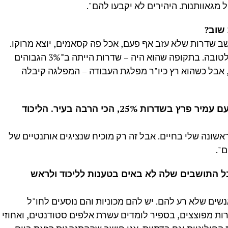
מגאוותנות. היהירים לא יקבעו להם".
שוב?
ושב שדרות שלא עזב אף פעם, אכל פה קסאמים, יוצא מרוקו.
כשהוא היה ראש עיר, הוא שינה את העיר לטובה. בתקופה שהוא היה – שדרות הייתה ב־3% הגבוהים
 אבל כשהוא רץ כיו"ר מפלגת העבודה – המפלגה קיבלה
בוא אני אפתיע אותך. העבודה קיבלה עם עמיר פרץ בשדרות 25%, הכי הרבה בעיר. הליכוד
אשונה שלי בחיים. אבל זה רק מוכיח שנציגים אותנטיים של
".
 20 שנה ויותר, אבל התושבים שלה לא באים בטענות לליכוד ולראש
אנשים שלא רע להם. יש להם מכוניות והם נוסעים לחו"ל
ות מפוצצים, בספיר לומדים עשרת אלפים סטודנטים, ואחוזי