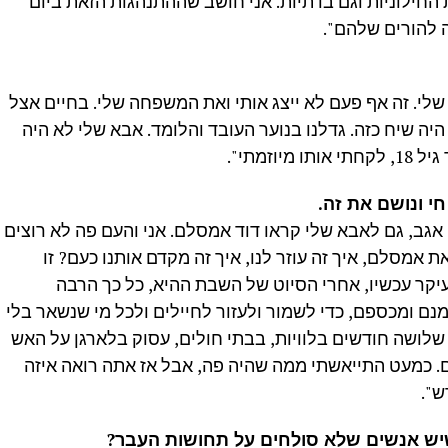
החילוניות וגם בדתיות. אני חושב שההתנהגות הזאת ביום
להורים שלהם".
י. זה אף פעם לא ייצג אותי ואת המשפחה שלי. בחיים אצל
היה שיח כזה. גדלנו בנוער העובד והלומד. אבא שלי לא היה
זמתי".
י ונושם את זה.
 אגב, גם לאבא שלי קראו דוד אמסלם. אני והעם פה לא רוצים
 אמסלם, איך זה עוזר לנו, איך זה מקדם אותנו כעם? זו
עיקר עכשיו, אחרי הסיוט של השבת ההיא, כל כך הרבה
נם ומכספם, כדי לשמור ולעזור לחיילים ולכל מי שנשאר בלי
בב כבר שלושה חודשים בלוויות, בבתי חולים, עסוק בלארגן על האש
 כמעט התייאשתי ממה שהיה פה, אבל אז אתה רואה איזה
ש".
ש אנשים שלא סולחים על תחושות העבר?