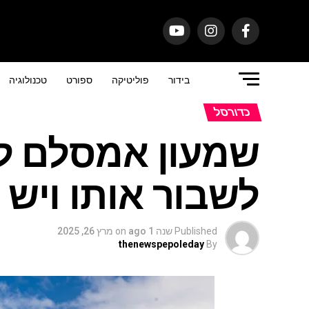
בידור
פוליטיקה
ספורט
טכנולוגיה
כדורסל
שמעון אמסלם לא
לשבור אותו ויש 
Published
שנה 1 ago
on
מרץ 26, 2025
thenewspepoleday
By