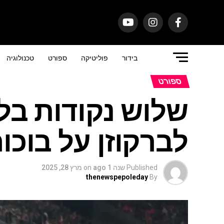
בידור
פוליטיקה
ספורט
טכנולוגיה
ספורט
לברקוזן על בוכו
Published
שנה 1 ago
on
מרץ 28, 2025
thenewspepoleday
By