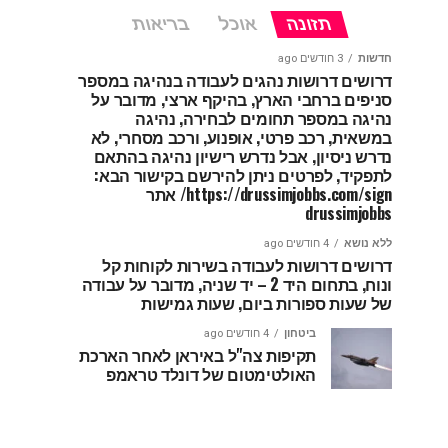
תזונה
אוכל
בריאות
חדשות
3 חודשים ago
דרושים דרושות נהגים לעבודה בנהיגה במספר
סניפים ברחבי הארץ, בהיקף ארצי, מדובר על
נהיגה במספר תחומים לבחירה, נהיגה
במשאית, רכב פרטי, אופנוע, ורכב מסחרי, לא
נדרש ניסיון, אבל נדרש רישיון נהיגה בהתאם
לתפקיד, לפרטים ניתן להירשם בקישור הבא:
https://drussimjobbs.com/sign/ אתר
drussimjobbs
ללא נושא
4 חודשים ago
דרושים דרושות לעבודה בשירות לקוחות קל
ונוח, בתחום היד 2 – יד שניה, מדובר על עבודה
של שעות ספורות ביום, שעות גמישות
ביטחון
4 חודשים ago
תקיפות צה"ל באיראן לאחר הארכת
האולטימטום של דונלד טראמפ