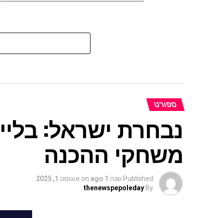
ספורט
נבחרת ישראל: בלייזר
משחקי ההכנה
Published
שנה 1 ago
on
אוגוסט 1, 2025
thenewspepoleday
By