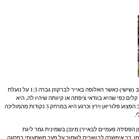
המחזור ה-27 בבונדסליגה יצא לדרך הערב (שישי) כאשר האלופה באייר לברקוזן גברה 1:3 על נועלת
לים כפי שהיא בוודאי ציפתה או קיוותה שיהיו לה, היא
עשתה את המוטל עליה בשנית ללא הכוכב הפצוע פלוריאן וירץ וכרגע היא במרחק 3 נקודות מהמוליכה
.
ן הפסידה פעמיים לבאיירן מינכן בשמינית גמר ליגת
ברמן, כך איפשרה לבווארים לשמור על פער משמעותי בפסגה