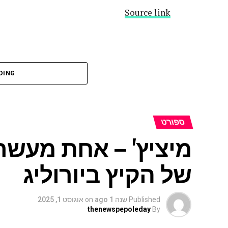
Source link
DING
ספורט
מיציץ' – אחת מעשר
של הקיץ ביורוליג
Published
שנה 1 ago
on
אוגוסט 1, 2025
thenewspepoleday
By