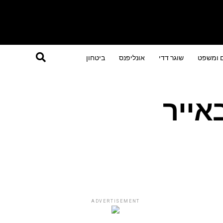
ם ומשפט
שוגר דדי
אונליפנס
ביטחון
בלבד מהפסגה: 1:3 לבאייר
ADVERTISEMENT