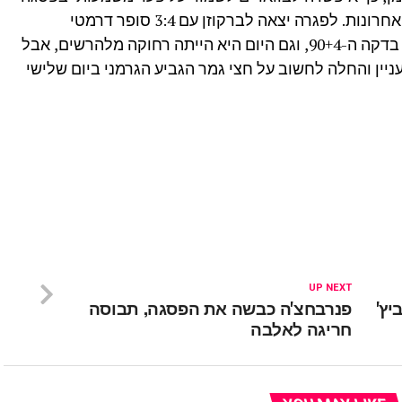
וזאת על אף שבאיירן צברה נקודה משש האחרונות. לפגרה יצאה לברקוזן עם 3:4 סופר דרמטי
בשטוטגרט, הודות לשער של פטריק שיק בדקה ה-90+4, וגם היום היא הייתה רחוקה מלהרשים, אבל
יין והחלה לחשוב על חצי גמר הגביע הגרמני ביום שלישי
UP NEXT
וקוביץ'
פנרבחצ'ה כבשה את הפסגה, תבוסה
חריגה לאלבה