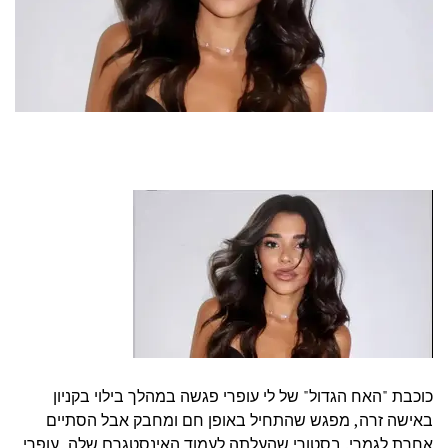
כוכבת "האח הגדול" של לי עופרי פגשה במהלך בילוי בקניון
באישה זרה, מפגש שהתחיל באופן חם ומחבק אבל הסתיים
אחרת לגמרי. בסטורי שהעלתה לעמוד האינסטגרם שלה, עופרי