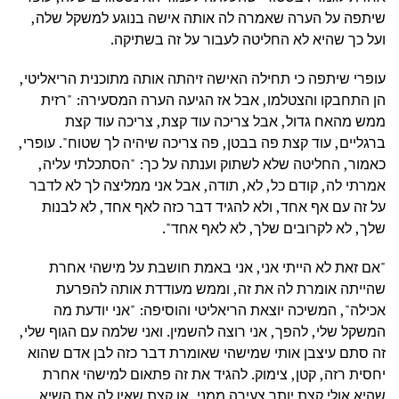
שיתפה על הערה שאמרה לה אותה אישה בנוגע למשקל שלה,
ועל כך שהיא לא החליטה לעבור על זה בשתיקה.
עופרי שיתפה כי תחילה האישה זיהתה אותה מתוכנית הריאליטי,
הן התחבקו והצטלמו, אבל אז הגיעה הערה המסעירה: "רזית
ממש מהאח גדול, אבל צריכה עוד קצת, צריכה עוד קצת
ברגליים, עוד קצת פה בבטן, פה צריכה שיהיה לך שטוח". עופרי,
כאמור, החליטה שלא לשתוק וענתה על כך: "הסתכלתי עליה,
אמרתי לה, קודם כל, לא, תודה, אבל אני ממליצה לך לא לדבר
על זה עם אף אחד, ולא להגיד דבר כזה לאף אחד, לא לבנות
שלך, לא לקרובים שלך, לא לאף אחד".
"אם זאת לא הייתי אני, אני באמת חושבת על מישהי אחרת
שהייתה אומרת לה את זה, וממש מעודדת אותה להפרעת
אכילה", המשיכה יוצאת הריאליטי והוסיפה: "אני יודעת מה
המשקל שלי, להפך, אני רוצה להשמין. ואני שלמה עם הגוף שלי,
זה סתם עיצבן אותי שמישהי שאומרת דבר כזה לבן אדם שהוא
יחסית רזה, קטן, צימוק. להגיד את זה פתאום למישהי אחרת
שהיא אולי קצת יותר צעירה ממני, או קצת שאין לה את השיא