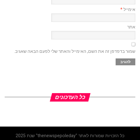
אימייל
*
אתר
שמור בדפדפן זה את השם, האימייל והאתר שלי לפעם הבאה שאגיב.
כל העדכונים
כל הזכויות שמורות לאתר "thenewspepoleday" שנת 2025