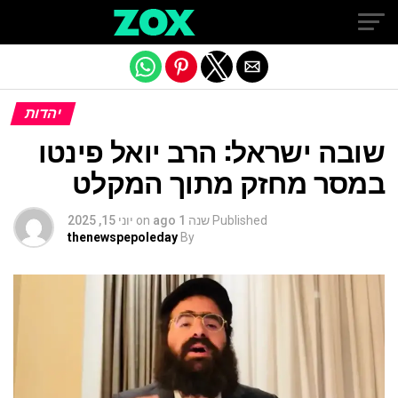
Exit mobile version
יהדות
שובה ישראל: הרב יואל פינטו
במסר מחזק מתוך המקלט
Published
שנה 1 ago
on
יוני 15, 2025
thenewspepoleday
By