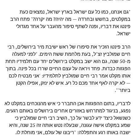
"גם אנחנו, כמו כל עם ישראל בארץ ישראל, נמצאים כעת
במקלטים, בחשש ובחרדה — מה יהיה? מה יקרה?" פתח הרב
פינטו את דבריו, ופנה לשתף סיפור מהעבר על אחד מגדולי
ישראל.
הרב פינטו הזכיר את סיפורו של ראש ישיבת מיר בירושלים, רבי
חיים שמולביץ זצ"ל, בעת מלחמת ששת הימים. "לפני למעלה
מ-50 שנה, גם הוא ישב במקלט בירושלים יחד עם תלמידיו תחת
הפגזות כבדות. פחד ויראה על עצם החיים שררו בכל פינה. בתוך
אותו מקלט אמר רבי חיים שמולביץ לתלמידיו: 'אני מבטיח לכם
— לא יקרה לאף אחד מכם כל רע. איש לא ינזק, אפילו הקטן
ביותר'".
לדבריו, בתום ההפגזות אכן התברר כי איש מהנוכחים במקלט לא
נפגע, בניגוד למתרחש באזורים אחרים בירושלים באותם רגעים.
כשנשאל כיצד ידע לבשר על כך, השיב רבי חיים שמולביץ כי
שמע במקלט אישה עגונה, שבעלה נטש אותה זה 25 שנה, והיא
ישבה באותו רגע והתפללה: "ריבונו של עולם, אני מוחלת לו.