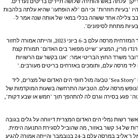
שם "הוריקן" עלתה באש והותירה שלושה תיירים בריטים נעדרים.
היו "בעיות חוזרות" וכי הם "לא הופתעו" שהיא עלתה בלהבות
בב צלילה אחד ששהה בכלי במאי של אותה שנה אמר ל-
הספינה "הוריקן" יצאה מנמל ר'אליב בעיר המזרחית מרסה עלם ב-6 ביוני 2023, והייתה אמורה לחזור
 הטורנדו מרין, המציע "שייט מפואר בים האדום" תמורת קצת
קרה זה, דובר משרד החוץ הבריטי אמר: "אנו בקשר עם הרשויות
ליד מרסה עלם, ותומכים באזרחים בריטים מעורבים."
בנובמבר 2023, סירת תיירים נוספת בשם "Sea Story" טבעה מול חופי הים האדום של מצרים, ליד
הנופש מרסה עלם. הטביעה התרחשה בשעות המוקדמות של
ם גבוה" פגע בסירה וגרם לה להתהפך תוך "חמש או שבע דקות",
אשר רשות נמלי הים האדום המצרית דיווחה על גלים בגובה
של 3-4 מטרים (10-13 רגל) ורוחות במהירות של 34 קשר באזור, מה שהוביל לסגירת התנועה הימית.
סירת "Sea Story" יצאה לטיול צלילה מנמל ר'אליב במרסה עלם ב-24 בנובמבר והייתה אמורה להגיע