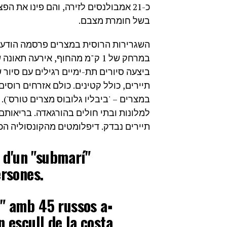
כ-21 אמבולנסים לזירה, והם פינו את ה
בשל חומרת מצבם.
במרחק של 1 ק"מ מהחוף, אירעה 
תיירים, כולל קטינים. כולם אזרחים רוסי
במצרים – 'ביבליו גלובוס מצרים טורס'). ל
למלונות ובתי חולים בהורגאדה. בריאותם
תיירים נבדק. דיפלומטים מהקונסוליה הכל
 d'un "submarí"
ersones.
ad" amb 45 russos a
n escull de la costa