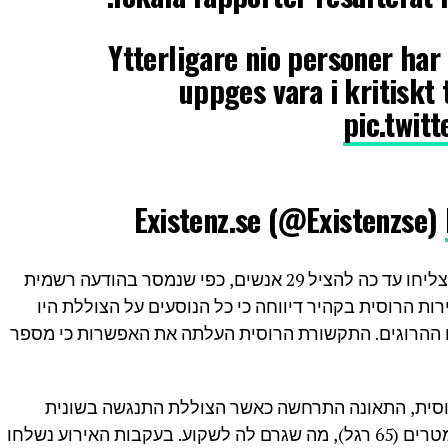
Ytterligare nio personer har 
uppges vara i kritiskt
pic.twit
גורמים מצריים מסרו כי שירותי ההצלה הצליחו עד כה להציל 29 אנשים, כפי שנמסר בהודעה רשמית
ת הרוסית בקהיר דיווחה כי כל הנוסעים על הצוללת היו
ם ההרוגים. התקשורת הרוסית העלתה את האפשרות כי מספר
וסית, התאונה התרחשה כאשר הצוללת התנגשה בשונית
אלמוגים ו"איבדה לחץ" בעומק של כ-20 מטרים (65 רגל), מה שגרם לה לשקוע. בעקבות האירוע נשלחו