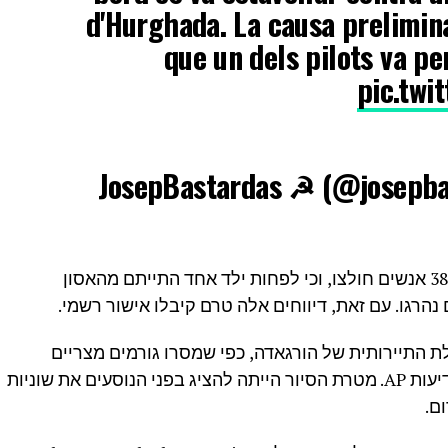
d'Hurghada. La causa prelimina
que un dels pilots va pe
pic.twi
התקשורת הרוסית דיווחה מאוחר יותר כי 38 אנשים חולצו, וכי לפחות ילד אחד התייתם מהאסון
הרגו. עם זאת, דיווחים אלה טרם קיבלו אישור רשמי.
 התיירותית של הורגאדה, כפי שמסרו גורמים מצריים
שביקשו להישאר בעילום שם לסוכנות הידיעות AP. מטרת הסיור הייתה להציג בפני הנוסעים את שוניות
ם.