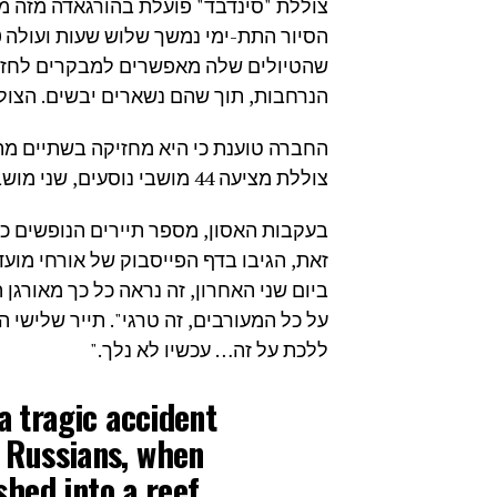
שהטיולים שלה מאפשרים למבקרים לחזות 
הנרחבות, תוך שהם נשארים יבשים. הצוללת מס
צוללת מציעה 44 מושבי נוסעים, שני מושבי טייסים וחלון צפייה עגול גדול לכל נוסע.
בעקבות האסון, מספר תיירים הנופשים כ
זאת, הגיבו בדף הפייסבוק של אורחי מועד
ביום שני האחרון, זה נראה כל כך מאורגן ה
על כל המעורבים, זה טרגי". תייר שלישי 
ללכת על זה… עכשיו לא נלך."
a tragic accident
e Russians, when
hed into a reef