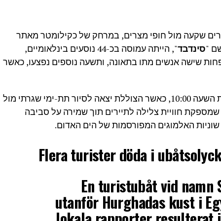
רים שקעה מול חופי מצרים, במרחק של כקילומטר מאתר
ם "
סינדבד
", הייתה עמוסה בכ-44 נוסעים בינלאומיים,
לפחות שישה אנשים מתו בתאונה, ותשעה נוספים נפצעו, כאשר
האירוע התרחש הבוקר (חמישי), בסביבות השעה 10:00, כאשר הצוללת יצאה לסיור תת-ימי שגרתי מול
 שמספקת חוויית צלילה לתיירים תוך שמירה על סביבה
 שוניות האלמוגים המפורסמות של הים האדום.
Flera turister döda i ubåtsolyc
En turistubåt vid namn 
utanför Hurghadas kust i Egy
lokala rapporter resulterat i