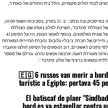
פצועים לבתי חולים מקומיים, כולל בית החולים אל-כאות'ר,
השגרירות הרוסית במצרים פרסמה הודעה בפייסבוק ובה נכתב: "ב-27 במרץ, בסביבות השעה 10:00,
תאונה של הצוללת 'סינדבד', השייכת למלון באותו שם. הצוללת
ביצעה סיורים תת-ימיים רגילים עם סיור של שונית האלמוגים. בנוסף לאנשי הצוות, היו על הסיפון 45
ם, תיירים של חברת 'ביבליו גלובוס' (חברת התיירות המארחת
פי נתונים ראשוניים, רוב הנוסעים על הסיפון חולצו והועברו
 אינה מעוררת דאגה. ארבעה אנשים נהרגו. גורלם של מספר
לית נמצאים ברציף של מלון 'סינדבד'".
🇪🇬 6 russos van morir a bord
turístic a Egipte: portava 45 p
▪️El batiscaf de plaer "Sindb
bord es va estavellar contra u