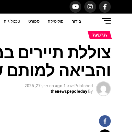
בידור
פוליטיקה
ספורט
טכנולוגיה
חדשות
צוללת תיירים ב
והביאה למותם של 6 אנשים ל
Published
שנה 1 ago
on
מרץ 27, 2025
thenewspepoleday
By