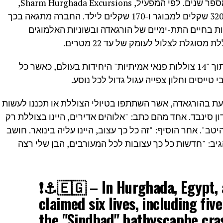
צוללת "סינדבד" פועלת בהורגאדה מזה מספר שנים. לפי המפעיל, Sharm Hurghada Excursions,
הסיור התת-ימי נמשך שלוש שעות ועולה 320 שקלים למבוגר ו-170 שקלים לילד. החברה מתגאה בכך
בחיים התת-ימיים של הורגאדה ובשוניות האלמוגים
וגלת לצלול לעומק של עד 22 מטרים.
החברה טוענת כי היא מחזיקה בשתיים מתוך "14 צוללות פנאי אמיתיות" היחידות בעולם, כאשר כל
עת בהורגאדה, אשר השתתפו בטיולי הצוללת או תכננו לעשות
ון סינבד. אחד מהם כתב: "אלוהים אדירים, היינו בצוללת רק
יטב". אחר הוסיף: "זה כל כך עצוב, היינו עליה בינואר. חושב
הגיב: "חדשות כל כך עצובות לכל המעורבים, הבן שלי רצה
❗️⚓️🇪🇬 – In Hurghada, Egypt, 
claimed six lives, including fiv
the "Sindbad" bathyscaphe cras