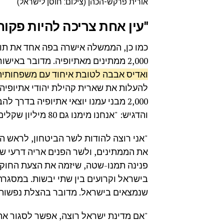
אורית פרקש-הכהן (צילום: חוסן לישראל)
"עין אחת צריכה להיות פקוח
כמו כן, הממשלה אישרה בפה אחד את תו
2,000 ממתינים מאתיופיה. מדובר באישור
ואדיס אבבה לטובת איחוד עם משפחותיהם בהשקעה ש
להעלות את שארית קהילת יהודי אתיופיה
2,000 מבני עמנו יוצאי אתיופיה בדרך
והדגיש: "אנחנו מימנו גם 80 מיליון שקלים לפעילות בקהילה, ואנחנו עומדים בהתחייבות שלנו".
"אני רוצה להודות לשר הביטחון, לראש ה
את הממתינים, ולשר הפנים אריה דרעי ש
פנינה תמנו-שטה, שיזמה את הצעת החוק. 
בישראל וקרועים בין שתי יבשות. במסגרת
שנמצאים בישראל. מדובר בהצלת נפשות, ב
"אם מדינת ישראל רוצה, אפשר לסגור את 