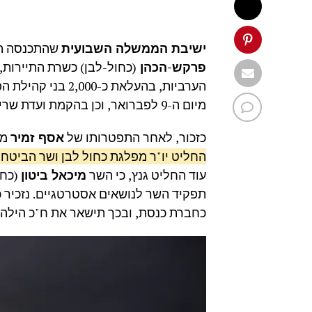
ישיבת הממשלה השבועית
שהתכנסה הבו
פרקש-הכהן
(כחול-לבן) כשרת התיירות,
הערביות, בהעלאת כ-2,000 בני קהילת הפלשמורה לישראל, בהמשך להחלטת
מיום ה-9 לפברואר, וכן בהקמת ועדת שרים לעניין תוכניות פיתוח והצטיידות של מערכת הביטחון.
כזכור, לאחר התפטרותו של
אסף זמיר
מת
החליט יו"ר מפלגת כחול לבן ושר הביטחו
עוד החליט גנץ, כי השר
מיכאל ביטון
(כחו
תפקיד השר לנושאים אסטרטגיים. נזכיר
כחברת כנסת, ובכך תישאר את ח"כ הילה ש