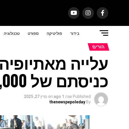
בידור
פוליטיקה
ספורט
טכנולוגיה
הורים
עלייה מאתיופיה
כניסתם של 2,000 ממתינים לארץ
Published
שנה 1 ago
on
מרץ 27, 2025
thenewspepoleday
By