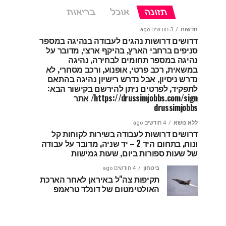
תזונה
אוכל
בריאות
חדשות
3 חודשים ago
דרושים דרושות נהגים לעבודה בנהיגה במספר
סניפים ברחבי הארץ, בהיקף ארצי, מדובר על
נהיגה במספר תחומים לבחירה, נהיגה
במשאית, רכב פרטי, אופנוע, ורכב מסחרי, לא
נדרש ניסיון, אבל נדרש רישיון נהיגה בהתאם
לתפקיד, לפרטים ניתן להירשם בקישור הבא:
https://drussimjobbs.com/sign/ אתר
drussimjobbs
ללא נושא
4 חודשים ago
דרושים דרושות לעבודה בשירות לקוחות קל
ונוח, בתחום היד 2 – יד שניה, מדובר על עבודה
של שעות ספורות ביום, שעות גמישות
ביטחון
4 חודשים ago
תקיפות צה"ל באיראן לאחר הארכת
האולטימטום של דונלד טראמפ