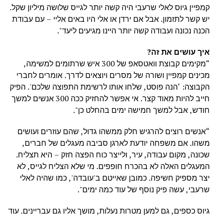
קמפיין גיוס לאלי שרעבי היה קשה יותר לגייס שלושה מיליון שקל.
יש קשר לתזמון. אבל אם ירדן או אלי היו באים אליי – עם עבודת
הכנה נכונה ועבודה קשה יותר היינו מגיעים ליעד".
איך עושים את זה?
“מקימים קבוצת וואטסאפ של 300 איש שרתומים למשימה,
מכינים קמפיין ושורה של מסרים ויוצאים לדרך. אומרים לחברי
הקבוצה: ‘הנה פוסט, שלחו אותו לרשימת התפוצה שלכם'. הפיק
חייב להיות מאוד קצר. אי אפשר להחזיק ככה 300 אנשים למשך
חודש, אבל למשך חמישה ימים בהחלט כן".
“אנשים רוצים להרגיש חלק ממשהו גדול, שהם עוזרים ועושים
משהו. אם משפחה יודעת לארגן סביבה מעגלים של חברים,
שכונה, מקום עבודה, עיר, ולייצר כוח הפצה חזק – היא תצליח.
המעגלים האלה לא בהכרח חופפים.
מי שלא הצליח לגייס, לא
יצר מספיק חשיפה. כמובן שאייטם ב'עובדה', כמו שהיה לאלי
שרעבי, עשה פיק נוסף של עוד כמה ימים
".
גיוס כספים, גם למען מטרות נעלות, מושך אליו גם עבריינים. עוד