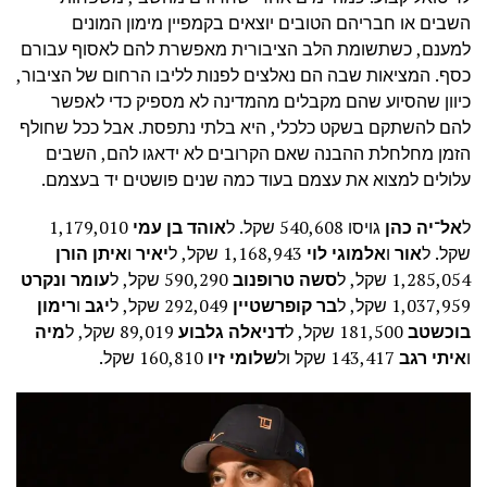
השבים או חבריהם הטובים יוצאים בקמפיין מימון המונים
למענם, כשתשומת הלב הציבורית מאפשרת להם לאסוף עבורם
כסף.
המציאות שבה הם נאלצים לפנות לליבו הרחום של הציבור,
כיוון שהסיוע שהם מקבלים מהמדינה לא מספיק כדי לאפשר
להם להשתקם בשקט כלכלי, היא בלתי נתפסת. אבל ככל שחולף
הזמן מחלחלת ההבנה שאם הקרובים לא ידאגו להם, השבים
עלולים למצוא את עצמם בעוד כמה שנים פושטים יד בעצמם.
ל
אל־יה כהן
גויסו 540,608 שקל. ל
אוהד בן עמי
1,179,010
שקל. ל
אור
ו
אלמוגי לוי
1,168,943 שקל, ל
יאיר
ו
איתן הורן
1,285,054 שקל, ל
סשה טרופנוב
590,290 שקל, ל
עומר ונקרט
1,037,959 שקל, ל
בר קופרשטיין
292,049 שקל, ל
יגב
ו
רימון
בוכשטב
181,500 שקל, ל
דניאלה גלבוע
89,019 שקל, ל
מיה
ו
איתי רגב
143,417 שקל ול
שלומי זיו
160,810 שקל.