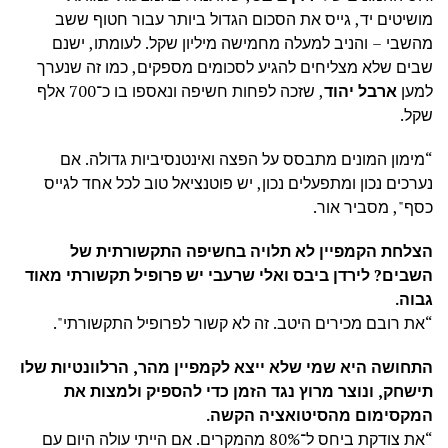
מושיטים יד, גייס את הסכום הגדול ביותר עבור חטוף ששב
מהשבי – והניב למעלה מחמישה מיליון שקל. לעומתו,
ישנם
שבים שלא מצליחים להגיע לסכומים מספקים, כמו זה שנערך
למען
ארבל יהוד
, שזכה לפחות חשיפה ונאספו בו כ־700 אלף
שקל
.
“מימון המונים מתבסס על הפצה ואינטנסיביות גדולה. אם
נערכים נכון ומתפעלים נכון, יש פוטנציאל טוב לכל אחד לגייס
כסף", מסביר אור.
הצלחת הקמפיין לא תלויה בחשיפה התקשורתית של
השבים? לירדן ביבס ואלי שרעבי יש פרופיל תקשורתי מאוד
גבוה.
“את רובם מכירים היטב. זה לא קשור לפרופיל התקשורתי".
התחושה היא שמי שלא ייצא לקמפיין מהר, הרלוונטיות שלו
תישחק, ונוצר מרוץ נגד הזמן כדי להספיק ולמצות את
המקסימום מהסיטואציה הקשה.
“את צודקת ביחס ל־80% מהמקרים. אם הייתי עולה היום עם