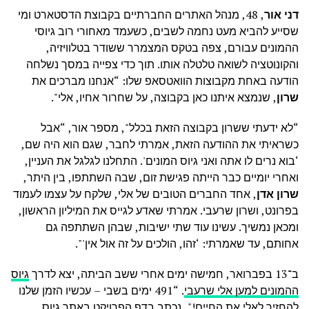
דני אור
, 48, מנהל האתרים החברתיים בקבוצת הדסטארט ומי
שסייע להביא מעט נחמה לשבים, כשעמד מאחורי רוב גיוסי
ההמונים עבורם, צפה בטקס המצמרר ששודר בטלוויזיה,
והקונוטציה לשואה טלטלה אותו. תוך כדי צפייה במסך נשלחה
הודעה באחת מקבוצות הוואטסאפ שלו: “אנחנו מברכים את
שרון
, שנמצא איתנו כאן בקבוצה, על שחרור אחיו, אלי".
“לא ידעתי ששרון בקבוצה הזאת בכלל", מספר אור, “אבל
כשראיתי את ההודעה הזאת, אמרתי לחבר, שגם הוא היה שם,
‘בוא נרים לו אתה ואני גיוס המונים'. התחלנו לגלגל את העניין,
ואחרי יומיים כבר הייתה פגישת זום, שבה השתתפו, בין היתר,
שרון אדן
, אחד החברים הטובים של אלי, שלקח על עצמו לעמוד
בפרונט, ושרון שרעבי. אמרתי שאדע לגייס את המיליון הראשון,
ומכאן נמשיך. עשינו עוד שתי ישיבות, שבהן השתתפה גם
אחותם, עד שאמרתי: ‘זהו, הולכים על זה אול אין'".
ב־13 בפברואר, חמישה ימים אחרי ששב הביתה, יצא לדרך
גיוס
ההמונים למען אלי שרעבי
. “491 ימים בשבי – עכשיו הזמן שלנו
להחזיר לאלי את החיים!", נכתב בדף הפרויקט באתר גיוס