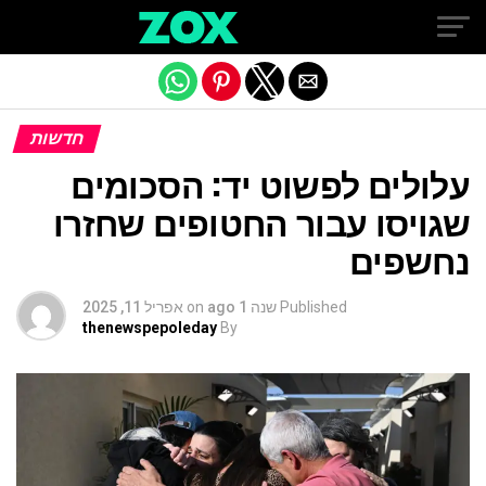
Exit mobile version
חדשות
עלולים לפשוט יד: הסכומים
שגויסו עבור החטופים שחזרו
נחשפים
Published
שנה 1 ago
on
אפריל 11, 2025
thenewspepoleday
By