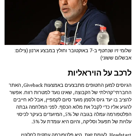
שלומי זיו שנחטף ב-7 באוקטובר וחולץ במבצע ארנון (צילום:
אבשלום ששוני)
לרכב על הויראליות
הגיוסים למען החטופים מתבצעים באמצעות Giveback, האתר
החברתי־קהילתי של הקבוצה, שאינו נועד למטרות רווח. אפשר
להציב בו יעד גיוס ולסמן מועד סיום לקמפיין, אבל לא חייבים
להגיע אליו כדי לקבל את מלוא הכסף. לפני המלחמה גבתה
הפלטפורמה עמלה בגובה של 5%, המיועדים בעיקר לכיסוי
עלויות של תפעול וסליקה, והיום היא עומדת על 3%.
Headstart, לעומת זאת, היא פלטפורמה עסקית לחלוטין,