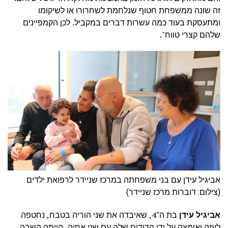
זה שונה ממשפחת חטוף שנלחמת לשחרורו או לשיקומו
ומתעסקת בעוד כמה עשרות דברים במקביל. לכן הקמפיינים
שלהם קצרי טווח".
אביגיל עידן עם בני משפחתה במרכז שניידר לרפואת ילדים
(צילום: דוברות מרכז שניידר)
אביגיל עידן
בת ה־4, שאיבדה את שני הוריה בטבח, נחטפה
לעזה ואומצה על ידי הדודים שלה עם שני אחיה, הייתה השבה