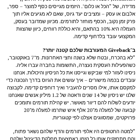
מדידה, של “הכל או כלום". היזמים מגייסים כסף למוצר – ספר,
אלבום או עסק – ומציבים יעד גיוס, שאם לא מגיעים אליו תוך
פרק זמן נקוב, הכסף מוחזר לתורמים. מכיוון שמדובר בעסק,
העמלה היא 10% בהתאם, והיא כוללת רווחים, כיוון שהצוות
המקצועי עובד בלדחוף קדימה.
ב־Giveback המעורבות שלכם קטנה יותר?
“לא בהכרח, ובטח שלא בשנה וחצי האחרונות. מ־7 באוקטובר,
כשהפעילות העסקית נעצרה, התשומות בחברה עברו אליה.
ניסינו לעזור למי שביקש וגייסנו את כל הניסיון והיכולות. אנחנו
עובדים בכמה מישורים – איך עושים את הגיוס בדרך הנכונה כדי
למקסם אותו, אילו מסרים להעביר ואיך דוחפים קדימה. לקבוצה
שלנו יש ניסיון של 14 שנים ודאטה של 1.2 מיליון אנשים שאנחנו
יודעים לשלוח להם דיוור מאושר. יש קהילת תורמים ותומכים
קבועה של למעלה מ־20 אלף איש שתרמו למעלה מ־20
פרויקטים, שמסווגים אצלנו לפי קטגוריות.
“למטה החטופים היו אלפי תורמים והדף שלהם נשאר פתוח,
והם מתחזקים אותו כל הזמן באמצעות מחלקת הדיגיטל שלהם.