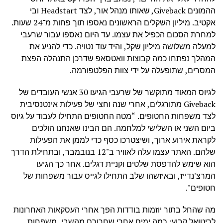
ההמונים Giveback, שאותו מנהל אור, לצד Headstart ובי
אקטיב. מיליון השקלים הראשונים נאספו תוך פחות מ־24 שעות.
למחרת הסכום הכפיל את עצמו. עד היום נאספו עבור שרעבי
למעלה משלושה מיליון שקל, והיד עוד נטויה. כדי להניע את
המהלך נפתחו כמה קבוצות וואטסאפ שדרכן התנהלה הפצת
המסרים, שתופעלה על ידי צוות הפלטפורמה.
לגיוס המאוד מתוקשר של שרעבי הגיעו 30 אנשי העובדים של
Giveback מתורגלים, אחרי שנה וחצי של פעילות אינטנסיבית
לצד משפחות החטופים. “
מטה החטופים התחילו לעבוד על גיוס
ביום השני או השלישי למלחמה. הם הבינו שאנחנו הולכים
לקראת אירוע ארוך, ושיצטרכו כסף כדי לממן את הפעילות
שלהם
. האתר עצמו עלה לאוויר ב־12 בנובמבר, ובתחילת הדרך
הוא שימש להדפסת שלטים וקניית דגלים. אחר כך הגיעו
המרצ'נדייז, ובאיזשהו שלב התחילו לגייס עבור משפחות של
חטופים".
מה שהחל בתור יוזמות בודדות הפך אחרי העסקאות האחרונות
לריטואל קבוע: כמה ימים אחרי שחרורם מהשבי, משפחות