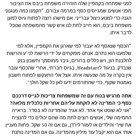
לפני שפתחה בקמפיין שלה הזהירה משפחת ביבס את הציבור
מפני אנשים שמגייסים כסף במרמה עבורם. “הקמנו כמה מנגנוני
הגנה כדי למנוע ניצול עברייני.
אם מישהו רוצה לפתוח גיוס למען
משפחת ביבס, הוא חייב לתת לנו איש קשר מהמשפחה שנוכל
לדבר איתו.
“הכסף שנאסף לא יעבור למי שארגן את הקמפיין, אלא למי
שלמענו הוא נתרם. אנחנו מפוקחים על ידי הרשות לני"ע והרשות
להלבנת הון, ויש כללים ברורים, גיבוי ממוסמך וחשבון בנק
שנבדק. בניגוד לHeadstart, בגיוס חברתי, אחרי שהכסף עובר
אין בקרה על מה שנעשה איתו. אצל אלי התעקשו לפתוח חשבון
נאמנות שקוף, כדי שהתורמים ידעו לאן כל שקל הולך".
אתה מרגיש בנוח עם זה שמשפחות צריכות לגייס דרככם
כסף כי המדינה לא לוקחת עליהם אחריות כלכלית מלאה?
“אני לא שופט אף אחד. לא אגיד שהמדינה לא בסדר. בראייה
התמימה שלי, אנשים רוצים לתת מה שהם יכולים כדי להנציח
את שירי והילדים או לעזור לירדן, גם אם זה 50 שקל. פחות מעניין
אותי אם הוא יקבל עוד מיליון מהמדינה.
גם אם המדינה נותנת