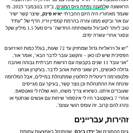
הראשונה ש
למענה נפתח גיוס המונים
, ב־19 בנובמבר 2023. מי
שעמד מאחוריו היה היזם החברתי
יאיא פינק
, שיצר קשר ישיר
עם אור וביקש ממנו עזרה בהרמת קמפיין זריז. הדף של “עתיד
טוב ליותר לאביגיל ומשפחתה החדשה" גייס מעל 1.5 מיליון שקל
ונסגר אחרי עשרה ימים.
“
יש גל ויראליות גדול שמחזיק עד 72 שעות, בגלל כמות האירועים
הפסיכית שיש לנו כאן – והקשב עובר לדבר הבא
", אומר אור.
“אני עובד 11 שנים בקבוצה עם רגישות חברתית גבוהה ואהבה
גדולה לאנשים, רק שאני פחות אוהב לדבר. בעיקרון אנחנו
פלטפורמה דיגיטלית לחלוטין שמתנהלת במיילים, אבל המלחמה
שינתה את ההתנהלות וכן נוצר קשר, בעיקר עם מגייסים
שעובדים איתנו. כשיאיא צריך משהו, הוא שולח לי וואטסאפ.
אחרי 7 באוקטובר היו לי אינספור שיחות עם אנשים שנחטף או
נהרג להם קרוב. זה עומס רגשי עצום".
זהירות, עבריינים
גיוס ההמונים של
ירדן ביבס
, שהתנהל באמצעות עמותת