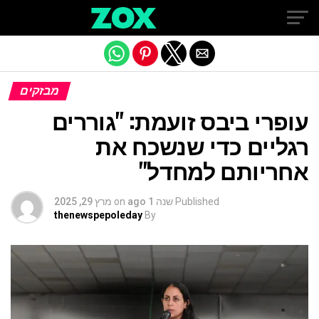
Exit mobile version
מבזקים
עופרי ביבס זועמת: "גוררים
רגליים כדי שנשכח את
אחריותם למחדל"
Published
שנה 1 ago
on
מרץ 29, 2025
thenewspepoleday
By