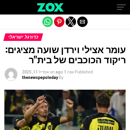
Exit mobile version
כדורגל ישראלי
עומר אצילי וירדן שועה מציגים:
ריקוד הכוכבים של בית"ר
Published
שנה 1 ago
on
אפריל 11, 2025
thenewspepoleday
By