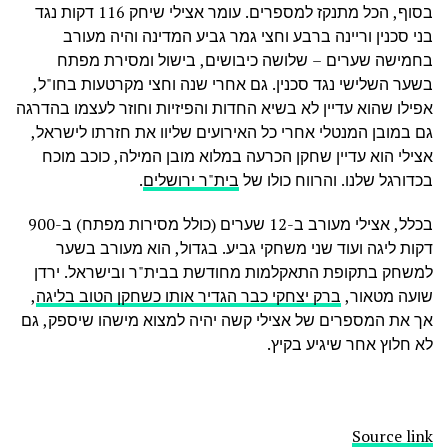
בסוף, הכל מתנקז למספרים. עומר אצילי שיחק 116 דקות נגד
בני סכנין וריינה ברבע וחצי גמר גביע המדינה והיה מעורב
בחמישה שערים – שלושה כיבושים, בישול ומסירת מפתח
בשער השלישי נגד סכנין. גם אחרי שנה וחצי מקרטעות בחו"ל,
אפילו שהוא עדיין לא בשיא החדות והפיזיות וחוזר לעצמו בהדרגה
גם במובן המנטלי אחרי כל האירועים שליוו את חזרתו לישראל,
אצילי הוא עדיין שחקן הכרעה במלוא מובן המילה, כוכב מוכח
בכדורגל שלנו. והרווח כולו של
בית"ר ירושלים
.
בכלל, אצילי מעורב ב-12 שערים (כולל מסירות מפתח) ב-900
דקות ליגה ועוד שני משחקי גביע. בגדול, הוא מעורב בשער
למשחק בתקופת התאקלמות מחודשת בבית"ר ובישראל. ירדן
שועה מטאור,
ברק יצחקי כבר הגדיר אותו כשחקן הטוב בליגה
,
אך את המספרים של אצילי קשה יהיה למצוא מישהו שיספק, גם
לא חלוץ אחר שיגיע בקיץ.
Source link