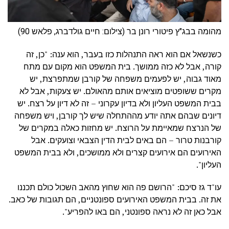
מהומה בבג"ץ פיטורי רונן בר (צילום: חיים גולדברג, פלאש 90)
כשנשאל אם הוא ראה התנהלות כזו בעבר, הוא ענה: "כן, זה
קורה, אבל לא כזה ממושך. בית המשפט הוא מקום עם מתח
מאוד גבוה, יש לפעמים משפחה של קורבן שמתפרצת, יש
מקרים ששופטים מוציאים אותם מהאולם. יש צעקות, אבל לא
בבית המשפט העליון ולא בדיון עקרוני – זה לא דיון על רצח. יש
דיונים שבהם אתה יודע מההתחלה שיש לך קורבן, ויש משפחה
של הנרצח שמאיימת על הרוצח. יש מחזות כאלה במקרים של
קורבנות טרור – הם באים לבית הדין הצבאי וצועקים. אבל
האירועים הם אירועים קצרים ולא ממושכים, ולא בבית המשפט
העליון".
עו"ד גז סיכם: "הרושם פה הוא שחוץ מהאב השכול כולם תכננו
את זה. בבית המשפט האירועים ספונטניים, הם תגובות של כאב.
אבל כאן זה לא נראה ספונטני, הם באו להפריע".