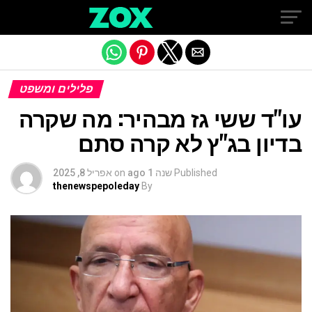
Exit mobile version
פלילים ומשפט
עו"ד ששי גז מבהיר: מה שקרה
בדיון בג"ץ לא קרה סתם
Published
שנה 1 ago
on
אפריל 8, 2025
thenewspepoleday
By