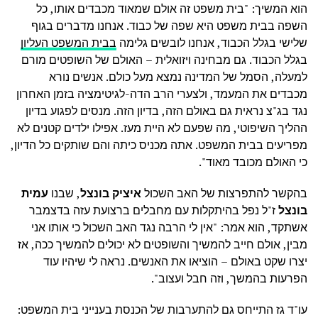
הוא המשיך: "בית משפט זה אולם שמאוד מכבדים אותו, כל
השפה בבית משפט היא שפה של כבוד. אנחנו מדברים בגוף
שלישי בגלל הכבוד, אנחנו לובשים גלימה
בבית המשפט העליון
בגלל הכבוד. גם מבחינה ויזואלית – האולם של השופטים מורם
למעלה, הסמל של המדינה נמצא מעל כולם. אנשים נורא
מכבדים את המעמד, ולצערי הרב הדה-לגיטימציה בזמן האחרון
נגד בג"צ נראית גם באולם הזה, בדיון הזה. מנסים לפגוע בדיון
ההליך השיפוטי, מה שפעם לא היית מעז. אפילו ילדים קטנים לא
מפריעים בבית המשפט. אתה מכניס כיתה והם שותקים כל הדיון,
כי האולם מכובד מאוד".
בהקשר להתפרצות של האב השכול
איציק בונצל
, שבנו
עמית
בונצל
ז"ל נפל בהיתקלות עם מחבלים ברצועת עזה בדצמבר
אשתקד, הוא אמר: "אין לי הרבה נגד האב השכול כי אותו אני
מבין, אולם חייב להמשיך והשופטים לא יכולים להמשיך ככה, אז
יצרו שקט באולם – הוציאו את האנשים. נראה לי שיהיו עוד
הפרעות בהמשך, וזה חבל ועצוב".
עו"ד גז התייחס גם להתערבות של הכנסת בענייני בית המשפט: