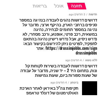
תזונה
אוכל
בריאות
חדשות
3 חודשים ago
דרושים דרושות נהגים לעבודה בנהיגה במספר
סניפים ברחבי הארץ, בהיקף ארצי, מדובר על
נהיגה במספר תחומים לבחירה, נהיגה
במשאית, רכב פרטי, אופנוע, ורכב מסחרי, לא
נדרש ניסיון, אבל נדרש רישיון נהיגה בהתאם
לתפקיד, לפרטים ניתן להירשם בקישור הבא:
https://drussimjobbs.com/sign/ אתר
drussimjobbs
ללא נושא
4 חודשים ago
דרושים דרושות לעבודה בשירות לקוחות קל
ונוח, בתחום היד 2 – יד שניה, מדובר על עבודה
של שעות ספורות ביום, שעות גמישות
ביטחון
4 חודשים ago
תקיפות צה"ל באיראן לאחר הארכת
האולטימטום של דונלד טראמפ