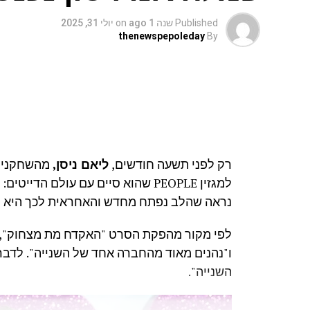
Published
שנה 1 ago
on
יולי 31, 2025
thenewspepoleday
By
רק לפני תשעה חודשים,
ליאם ניסן,
מהשחקנים ה
למגזין PEOPLE שהוא סיים עם עולם ה
נראה שהלב נפתח מחדש והאחראית לכך היא
לפי מקור מהפקת הסרט "האקדח מת מצחוק", בו
ו"נהנים מאוד מהחברה אחד של השנייה". לדברי
השנייה".