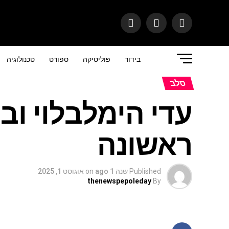
בידור
פוליטיקה
ספורט
טכנולוגיה
סלב
עדי הימלבלוי ובן
ראשונה
Published
שנה 1 ago
on
אוגוסט 1, 2025
thenewspepoleday
By