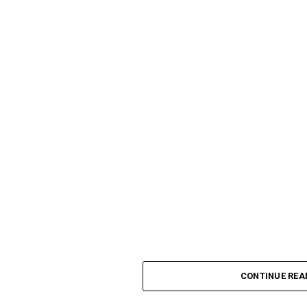
CONTINUE REA
" נשואות לעבר שלקה, בעקבות הדרך בה הגיבה אחרי
בפני איסקוב שיחה סודית שהתקיימה ביניהן ועליה