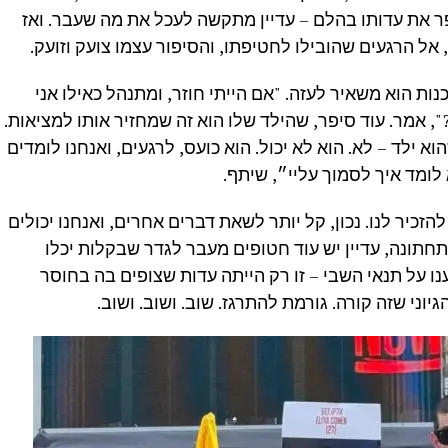
ספר את עדותו בהלם – עדיין מתקשה לעכל את מה שעבר. ואז
 אל הרגעים שהובילו לחטיפתו, והסיפור עצמו צועק וזועק.
ת הוא משאיר לעזה. "אם הייתי חוזר, ומתנהל כאילו אני
, אמר. עוד סיפר, שהילד שלו הוא זה שמחזיר אותו למציאות.
הוא ילד – לא. הוא לא יכול. הוא כועס, לרגעים, ואנחנו לומדים
 לומד איך לסמוך עליי״, שיתף.
זכיר לנו. נכון, קל יותר לשאת דברים אחרים, ואנחנו יכולים
תונה, עדיין יש עוד חטופים מעבר לגדר שבקלות יכלו
נו על תנאי השבי – זו רק הייתה עדות שצופים בה בחוסר
גיוני שזה קורה. גורמת להתרגז. שוב. ושוב. ושוב.