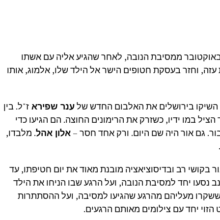
אוקטובר ממסיבת הנובה, לאחר שהגיע אליה עם אשתו
 490 ימים ברצועת עזה, וחזר בעסקת חטופים הישר אל הילד שלו, אלמוג, אותו
ו השיקו בירושלים את האלבום החדש של
ענר שפירא
ז"ל. בין
 הציל במו ידיו, כשזרק את הרימונים החוצה. הם הגיעו כדי
. גם אור היה שם היום. ורק אחד חסר –
אלון אהל
. מלבדו,
שי), גולל אור בקושי רב ובדיסוציאציה מובנת מאוד את יום חטיפתו, עד
נב נסעו יחד למסיבת הנובה, ועל הרגע שבו הניחו את הילד
ששקרו מעליהם מהרגע שהגיעו למסיבה, ועל ההסתתרות
 הזוי יחד עם צילומים מאותם הרגעים.