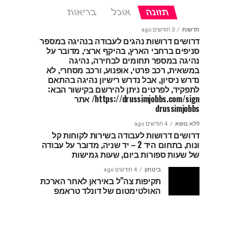
תזונה
אוכל
בריאות
חדשות
3 חודשים ago
דרושים דרושות נהגים לעבודה בנהיגה במספר
סניפים ברחבי הארץ, בהיקף ארצי, מדובר על
נהיגה במספר תחומים לבחירה, נהיגה
במשאית, רכב פרטי, אופנוע, ורכב מסחרי, לא
נדרש ניסיון, אבל נדרש רישיון נהיגה בהתאם
לתפקיד, לפרטים ניתן להירשם בקישור הבא:
https://drussimjobbs.com/sign/ אתר
drussimjobbs
ללא נושא
4 חודשים ago
דרושים דרושות לעבודה בשירות לקוחות קל
ונוח, בתחום היד 2 – יד שניה, מדובר על עבודה
של שעות ספורות ביום, שעות גמישות
ביטחון
4 חודשים ago
תקיפות צה"ל באיראן לאחר הארכת
האולטימטום של דונלד טראמפ