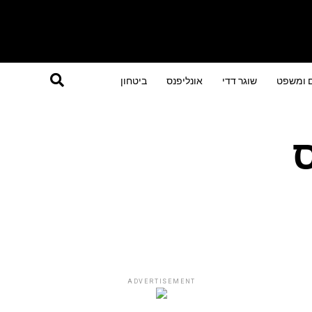
ם ומשפט
שוגר דדי
אונליפנס
ביטחון
ס
ADVERTISEMENT