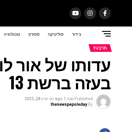
בידור
פוליטיקה
ספורט
טכנולוגיה
תרבות
עדותו של אור ל
בעזה ברשת 13
Published
שנה 1 ago
on
מרץ 28, 2025
thenewspepoleday
By