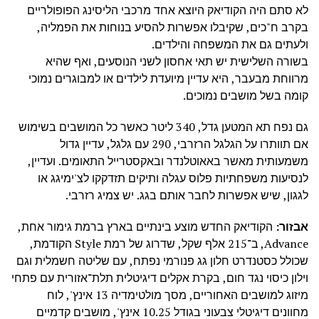
לא סתם היה הקודיאק היוצא אחד מרכבי הליסינג הפופולריים
בקרב ח"כים, שקיבלו אפשרות להסיע בנוחות את הפמליה,
ולעתים גם את המשפחה והילדים.
בשורה השלישית יש תאי אחסון לשני הנוסעים, ואף שהיא
מרווחת מבעבר, היא עדיין מיועדת לילדים או למבוגרים נמוכי
קומה בשל מושבים נמוכים.
גם נפח תא המטען גדל, 340 ליטר כאשר כל המושבים בשימוש
אם תוותרו על הגלגל הרזרבי, 290 עם גלגל, עדיין גדול
משמעותית מאשר באאוטלנדר ובאקסטרייל התאומים. ועדיין,
לנסיעות משפחתיות פלוס עגלה ותיקים תזדקקו לצ'ימיגג או
לגגון, שיש אפשרות לחבר אותם בגג. יש צמיג רזרבי.
אבזור:
הקודיאק החדש מוצע בינתיים בארץ ברמת גימור אחת,
Advance, ב־215 אלף שקל, שדרוג של רמת Style הקודמת,
שכולל כסטנדרט חלון גג פנורמי נפתח, עם שליטה חשמלית וגם
וילון כיסוי נגד חום, בקרת אקלים דיגיטלית תלת־אזורית עם פתחי
מיזוג למושבים האחוריים, מסך מולטימדיה 13 אינץ', לוח
מחוונים דיגיטלי צבעוני בגודל 10.25 אינץ', מושבים קדמיים