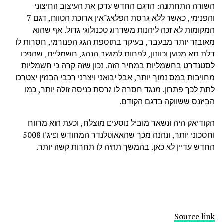
השורה התחתונה: הדגם החדש עדכן את העיצוב החיצוני
והפנימי, כאשר ללא גרסת הפלאג־אין ארוכת הטווח, דגם 7
המקומות לא זכה ליהנות משדרוג טכנולוגי גדול. אף שהוא
מאובזר יותר מבעבר, בעיקר בתוספת הגג הפנורמי, חסרות לו
דלת תא מטען וכוונון, לפחות למושב הנהג, חשמליים, שהפכו
לסטנדרט בחשמליות במחיר הזה. נכון שזה קרה כי חשמליות
מחויבות במס נמוך יותר, אבל יבואני ויצרני רכבי הבנזין יצטרכו
לתת לכך פתרון. מנגד חסרה לו גרסת כניסה זולה יותר, כמו
הביזנס ששווקה בדגם הקודם.
הקודיאק היה ונשאר מוביל נוסעים מוצלח, וכעת הוא מרווח
וחסכוני יותר, ונהנה מכך שהאאוטלנדר המחודש ופיג'ו 5008
החדש עדיין לא כאן. בהמשך תהיה לו תחרות קשה יותר.
Source link