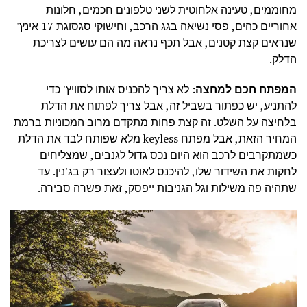
מחוממים, טעינה אלחוטית לשני טלפונים חכמים, חלונות
אחוריים כהים, פסי נשיאה בגג הרכב, וחישוקי סגסוגת 17 אינץ'
שנראים קצת קטנים, אבל תכף נראה מה הם עושים לצריכת
הדלק.
המפתח חכם למחצה:
לא צריך להכניס אותו לסוויץ' כדי
להתניע, יש כפתור בשביל זה, אבל צריך לפתוח את הדלת
בלחיצה על השלט. זה קצת פחות מתקדם מרוב המכוניות ברמת
המחיר הזאת, אבל מפתח keyless מלא שפותח לבד את הדלת
כשמתקרבים לרכב הוא היום נכס גדול לגנבים, שמצליחים
לחקות את השידור שלו, להיכנס לאוטו ולעצור רק בג'נין. עד
שתהיה פה משילות וגל הגניבות ייפסק, זאת פשרה סבירה.