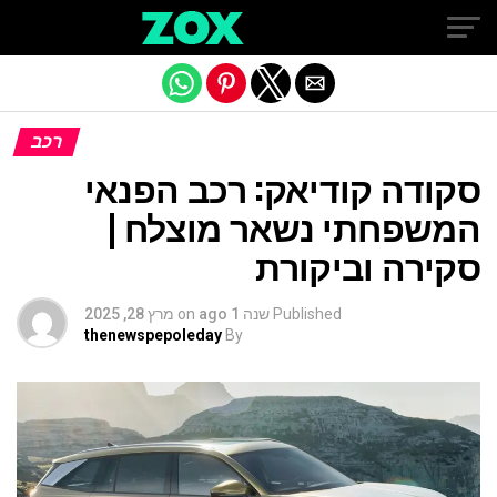
Exit mobile version
רכב
סקודה קודיאק: רכב הפנאי
המשפחתי נשאר מוצלח |
סקירה וביקורת
Published
שנה 1 ago
on
מרץ 28, 2025
thenewspepoleday
By