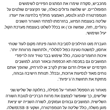
מהכביש, סקודה שימרו את המתגים הפיזיים לשימושים
הפופולריים. יש שלושה גדולים כאלה, שני הקיצוניים שולטים על
הטמפרטורה לנהג ולנוסע, האמצעי מחליף בלחיצה את ייעודו:
שליטה בעוצמת המיזוג, בהזרמתו לפתחי האוורור השונים
(רגליים, חזה, שמשה וכו') או בכלל לשלוט בעוצמת מערכת הקול.
יעיל ושימושי.
העברת מוט ההילוכים לסביבת ההגה פינתה מקום לעוד שטחי
אחסון, למשטח טעינה כפול לסלולרי, ולתחושה מרווחת יותר.
איכות החומרים טובה, כולל שימוש בבד טוויד זהה לריפודי
המושבים גם במכסה תא הכפפות ובאזור הנהג. למושבים
הקדמיים יש אפילו הדום שניתן לקרב או להרחיק, שהופך אותם
נוחים מאוד לנסיעות ארוכות, ובכלל. תנוחת הישיבה גבוהה,
מחזקת את תחושת ה"ג'יפיות".
מאחור נע הספסל האחורי על מסילה, בחלוקה של שליש/שני
שלישים, כך שאפשר לצמצם את מרווח הברכיים לטובת השורה
השלישית. המושבים גבוהים ועמוקים, לשורה השנייה יש יציאת
מזגן משלה, כולל שליטה על הטמפרטורה, ושקעי USB-Bמשלה.