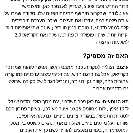
בדור החדש פיג'ו 5008, שעדיין לא נמכר כאן, ומיצובישי
אאוטלנדר, שבקרוב תיחשף מתיחת הפנים שלו. סקודה שמרו על
אותה פלטפורמה, עדכנו את העיצוב, שידכו מערכת היברידית
קלה למנוע ה־1,500 טורבו בנזין הוותיק (יש גם שתי אופציות דיזל
יקרות יותר, שיהיו פופולריות פחות), ושלחו את הקודיאק 2.0
לאולמות התצוגה.
האם זה מספיק?
עיצוב
: הצליח לסקודה. כבר ממבט ראשון אפשר לזהות שמדובר
בקודיאק, אבל גם בדגם חדש, עם רכיבי עיצוב עדכניים כמו קורה
אחורית כהה, קווים נקיים יותר, והגריל הגדול של סקודה שבולט
גם בדגמים אחרים.
תא הנוסעים:
גם כאן ניכר השדרוג, עם מסך מולטימדיה שגדל
ל־13 אינץ', לוח מחוונים 10.25 אינץ' מעודכן, ובעיקר פתרון חכם
לסוגיית התפעול. בניגוד ליצרנים סיניים וגם כמה אירופיים,
שוויתרו על מתגים פיזיים ושולחים את הנהגים לשוטט בין מסכי
המולטימדיה, בעודם נאלצים להוריד לשם כך את העיניים