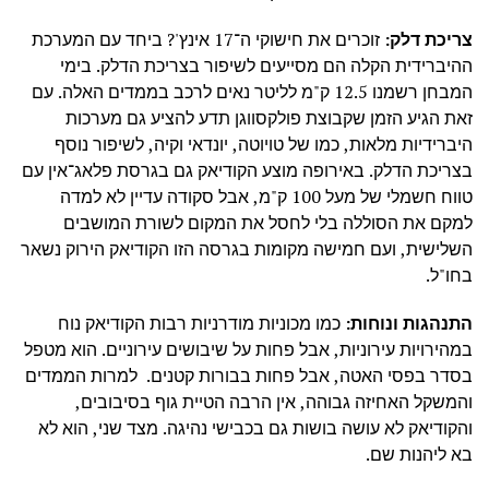
צריכת דלק:
זוכרים את חישוקי ה־17 אינץ'? ביחד עם המערכת
ההיברידית הקלה הם מסייעים לשיפור בצריכת הדלק. בימי
המבחן רשמנו 12.5 ק"מ לליטר נאים לרכב בממדים האלה. עם
זאת הגיע הזמן שקבוצת פולקסווגן תדע להציע גם מערכות
היברידיות מלאות, כמו של טויוטה, יונדאי וקיה, לשיפור נוסף
בצריכת הדלק. באירופה מוצע הקודיאק גם בגרסת פלאג־אין עם
טווח חשמלי של מעל 100 ק"מ, אבל סקודה עדיין לא למדה
למקם את הסוללה בלי לחסל את המקום לשורת המושבים
השלישית, ועם חמישה מקומות בגרסה הזו הקודיאק הירוק נשאר
בחו"ל.
התנהגות ונוחות:
כמו מכוניות מודרניות רבות הקודיאק נוח
במהירויות עירוניות, אבל פחות על שיבושים עירוניים. הוא מטפל
בסדר בפסי האטה, אבל פחות בבורות קטנים. למרות הממדים
והמשקל האחיזה גבוהה, אין הרבה הטיית גוף בסיבובים,
והקודיאק לא עושה בושות גם בכבישי נהיגה. מצד שני, הוא לא
בא ליהנות שם.