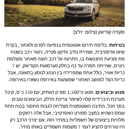
סקודה קודיאק (צילום: יח"צ)
בטיחות:
בלימת חירום אוטונומית בנסיעה לפנים ולאחור, בקרת
שיוט אדפטיבית, שמירת נתיב ותיקון סטייה, ניטור רכב בשטח
מת ומניעת התנגשות בו, התרעה על רכב חוצה מאחור ומצלמת
רוורס, שהייתה חסרה עד כה בחלק מגרסאות הקודיאק. יש 7
כריות אוויר, כולל אחת שמפרידה בין הנהג לנוסע בתאונה, אבל
כריות הצד למושב האחורי שמוצעות באירופה נשארו באירופה.
מנוע וביצועים:
מנוע ה־1,500 סמ"ק הוותיק, עם 150 כ"ס, קיבל
מערכת היברידית קלה לשיפור צריכת הדלק. הביצועים טובים
בסך הכל, התיבה האוטומטית מצליחה לגבות מחסור בכוח תחת
עומס כשהיא במצב ספורט האסרטיבי, אבל אלה רחוקים
מלהיות ביצועים של חשמליות במחיר הזה. אם יצרני הרכב רק
היו טורחים להציע דגמי 7 מקומות חשמליים באותו מחיר.