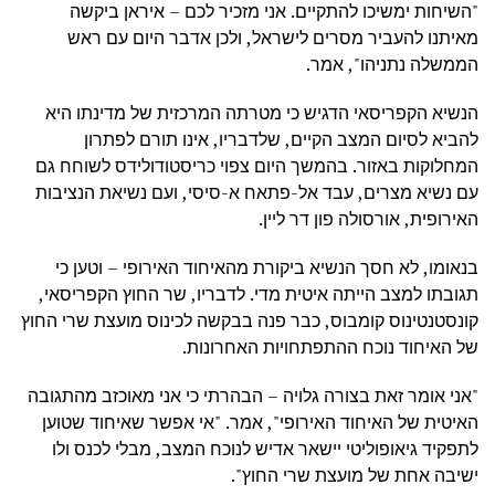
"השיחות ימשיכו להתקיים. אני מזכיר לכם – איראן ביקשה
מאיתנו להעביר מסרים לישראל, ולכן אדבר היום עם ראש
הממשלה נתניהו", אמר.
הנשיא הקפריסאי הדגיש כי מטרתה המרכזית של מדינתו היא
להביא לסיום המצב הקיים, שלדבריו, אינו תורם לפתרון
המחלוקות באזור. בהמשך היום צפוי כריסטודולידס לשוחח גם
עם נשיא מצרים, עבד אל-פתאח א-סיסי, ועם נשיאת הנציבות
האירופית, אורסולה פון דר ליין.
בנאומו, לא חסך הנשיא ביקורת מהאיחוד האירופי – וטען כי
תגובתו למצב הייתה איטית מדי. לדבריו, שר החוץ הקפריסאי,
קונסטנטינוס קומבוס, כבר פנה בבקשה לכינוס מועצת שרי החוץ
של האיחוד נוכח ההתפתחויות האחרונות.
"אני אומר זאת בצורה גלויה – הבהרתי כי אני מאוכזב מהתגובה
האיטית של האיחוד האירופי", אמר. "אי אפשר שאיחוד שטוען
לתפקיד גיאופוליטי יישאר אדיש לנוכח המצב, מבלי לכנס ולו
ישיבה אחת של מועצת שרי החוץ".