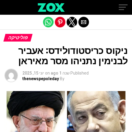
Exit mobile version
פוליטיקה
ניקוס כריסטודולידס: אעביר
לבנימין נתניהו מסר מאיראן
Published
שנה 1 ago
on
יוני 15, 2025
thenewspepoleday
By