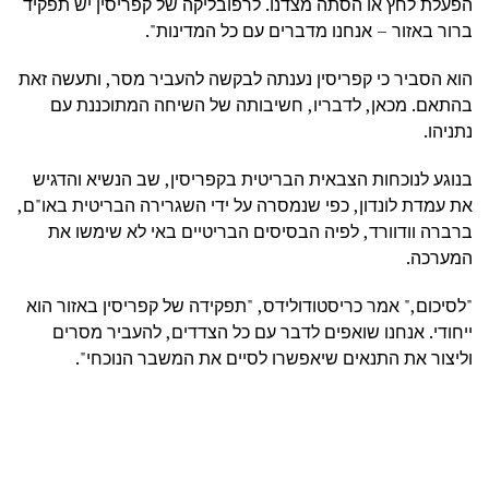
הפעלת לחץ או הסתה מצדנו. לרפובליקה של קפריסין יש תפקיד
ברור באזור – אנחנו מדברים עם כל המדינות".
הוא הסביר כי קפריסין נענתה לבקשה להעביר מסר, ותעשה זאת
בהתאם. מכאן, לדבריו, חשיבותה של השיחה המתוכננת עם
נתניהו.
בנוגע לנוכחות הצבאית הבריטית בקפריסין, שב הנשיא והדגיש
את עמדת לונדון, כפי שנמסרה על ידי השגרירה הבריטית באו"ם,
ברברה וודוורד, לפיה הבסיסים הבריטיים באי לא שימשו את
המערכה.
"לסיכום," אמר כריסטודולידס, "תפקידה של קפריסין באזור הוא
ייחודי. אנחנו שואפים לדבר עם כל הצדדים, להעביר מסרים
וליצור את התנאים שיאפשרו לסיים את המשבר הנוכחי".