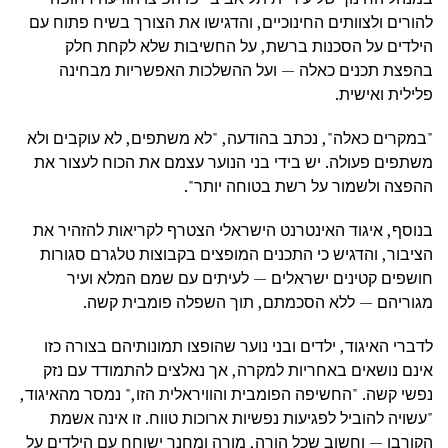
להורים ולצוותים החינוכיים, והדגישו את הצורך בשיח פתוח עם
הילדים על הסכנות ברשת, על החשיבות שלא לקחת חלק
בהפצת תכנים כאלה — ועל ההשלכות האפשריות מבחינה
פלילית ואישית.
"במקרים כאלה", נכתב בהודעה, "לא משתפים, לא עוקבים ולא
משתפים פעולה. יש בידי בני הנוער עצמם את הכוח לעצור את
ההפצה ולשמור על רשת בטוחה יותר".
בנוסף, איגוד האינטרנט הישראלי הצטרף לקריאות להזהיר את
הציבור, והדגיש כי התכנים המופצים בקבוצות טלגרם סגורות
חושפים קטינים ישראלים — לעיתים עם שמם המלא ועיר
מגוריהם — ללא הסכמתם, תוך השפלה פומבית קשה.
לדברי האיגוד, ילדים ובני נוער שהופצו תמונותיהם בצורה כזו
אינם נושאים באחריות למקרה, אך נאלצים להתמודד עם נזק
נפשי קשה. "החשיפה הפומבית והוויראלית הזו," נמסר מהאיגוד,
"עשויה להוביל לפגיעות נפשיות ארוכות טווח. זו אינה אשמת
הקורבן — וחשוב שכל הורה, מורה ומחנך ישוחח עם הילדים על