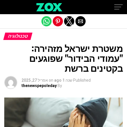
Exit mobile version
טכנולוגיה
משטרת ישראל מזהירה:
"עמודי הבידור" שפוגעים
בקטינים ברשת
Published
שנה 1 ago
on
אפריל 27, 2025
thenewspepoleday
By