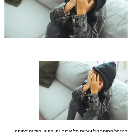
במנהל החינוך של עיריית תל אביב-יפו הפיצו הודעה דחופה