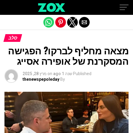
Exit mobile version
סלב
מצאה מחליף לברקו? הפגישה
המסקרנת של אופירה אסייג
Published
שנה 1 ago
on
מרץ 28, 2025
thenewspepoleday
By