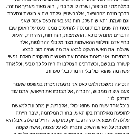
במלחמת יום כיפור, ושרה לו ולחבריו, והוא מאוד מעריך את זה".
בדרך חזרה מההופעה, אלברשטיין גילתה שהיא רוגשת ונסערת
וגם זועמת. "האיש השקט הזה נגע באיזה כעס עמוק שאני
מסתירה שנים רבות ומנסה להתעלם ממנו. כעס על האופן שבו
הדברים מתנהלים כאן. ההשמצות, הזחיחות, היהירות, הזלזול
בחיי אדם וחילופי ההאשמות מצד מקבלי ההחלטות, אלה
ששלחו את האיש השקט לבצע את מה שהיה מוכן לבצע
במסירות. אני באמת אוהבת את האנשים השקטים האלה. נפשי
קשורה בנפשם, וכשדרכינו הצטלבו זה היה כל כך טבעי, וכל אחד
עשה מה שהוא יכול בלי דרמות ובלי סערות.
הנסיעה נמשכת ולאט לאט אני נרגעת ונזכרת במשפט שאמר
פעם איצ'ה ממבוש, 'חבר'ה, אל תבזבזו את הייאוש, אתם עוד
תזדקקו לו'".
ב"כל אחד עשה מה שהוא יכול", אלברשטיין מתכוונת למעשה
להופעה מאולתרת בקו האש, בחזית המלחמה, שבה הייתה
עלולה להיפצע או להיהרג בדיוק כמו קהל החיילים שלה. אבל היא
חושבת על האיש השקט וחבריו ולא על עצמה, אישה שקטה