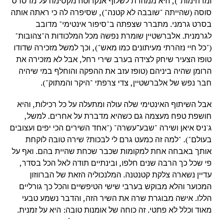
ומדהימות"), היא ממהרת לשלוף אנקדוטה מקסימה על מרסדס
סוסה (שהייתה "שובבה לא קטנה"), שסיפרה לה כי ראתה אותה
בסרט גרמני. מתברר שצפתה ב"סיפור אינטימי" מדובב
לגרמנית. אלברשטיין שומרת נפשה מכל המלכודות ה"צהובות"
("כל חיי נזהרתי מעיתונים כמו מאש"), וכך למשל מזכירה שדודו
טופז הצעיר שיחק לצידה בערב שירי רחל, אבל לא מזכירה את
הרומן שהיה ביניהם (טופז עזב את ההפקה והוחלף במי שיהיה
חבר נפש של אלברשטיין, צדי צרפתי "היקר והמתוק").
אבל השיתוף האינטימי שלה עולה ומתעלה על כל רכילות, והיא
חושפת טפח מעצמה גם כשהיא מדברת על אחרים. למשל,
ג'ניס איאן ושירה "שבע־עשרה" ("אחד השירים הכי יפים ועצובים
בעולם"). "למה זה כמעט גרם לי לבכות? שירה טובה לוקחת
אותך באבחה אחת למקומות שכבר שכחת שהיית בהם. ואף על
פי שכל כך הרבה שנים חלפו, ובינתיים תודה לאל הכל בסדר,
עדיין נשארה צלקת קטנטנה. המלנכוליה הזאת של הברווזון
המכוער והלא מבוקש בערבי שישי הטיפשיים והכל כך גורליים
הללו. אישה מבוגרת שרה את השיר הזה, והדבר נשמע טבעי
מאוד וכלל לא פתטי. זה כוחה של אומנות טובה: היא על זמנית.