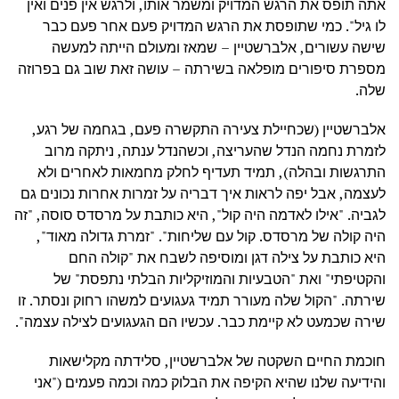
אתה תופס את הרגש המדויק ומשמר אותו, ולרגש אין פנים ואין
לו גיל". כמי שתופסת את הרגש המדויק פעם אחר פעם כבר
שישה עשורים, אלברשטיין – שמאז ומעולם הייתה למעשה
מספרת סיפורים מופלאה בשירתה – עושה זאת שוב גם בפרוזה
שלה.
אלברשטיין (שכחיילת צעירה התקשרה פעם, בגחמה של רגע,
לזמרת נחמה הנדל שהעריצה, וכשהנדל ענתה, ניתקה מרוב
התרגשות ובהלה), תמיד תעדיף לחלק מחמאות לאחרים ולא
לעצמה, אבל יפה לראות איך דבריה על זמרות אחרות נכונים גם
לגביה. "אילו לאדמה היה קול", היא כותבת על מרסדס סוסה, "זה
היה קולה של מרסדס. קול עם שליחות". "זמרת גדולה מאוד",
היא כותבת על צילה דגן ומוסיפה לשבח את "קולה החם
והקטיפתי" ואת "הטבעיות והמוזיקליות הבלתי נתפסת" של
שירתה. "הקול שלה מעורר תמיד געגועים למשהו רחוק ונסתר. זו
שירה שכמעט לא קיימת כבר. עכשיו הם הגעגועים לצילה עצמה".
חוכמת החיים השקטה של אלברשטיין, סלידתה מקלישאות
והידיעה שלנו שהיא הקיפה את הבלוק כמה וכמה פעמים ("אני