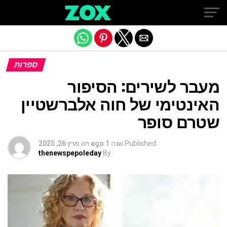
Exit mobile version
ספרות
מעבר לשירים: הסיפור
האינטימי של חוה אלברשטיין
שטרם סופר
Published
שנה 1 ago
on
מרץ 26, 2025
thenewspepoleday
By