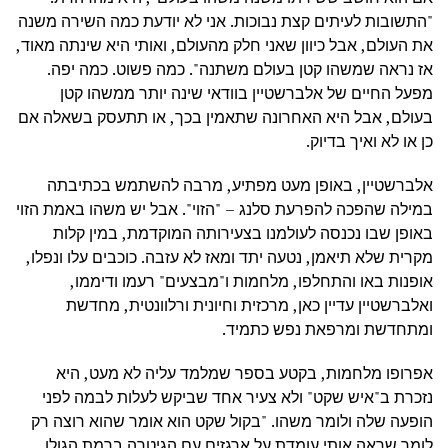
"התשובות לעיתים קצת נבוכות. אני לא יודעת כמה השירה משנה
את העולם, אבל כיוון שאני חלק מהעולם, ואותי היא שינתה מאוד,
אז נראה שמשהו קטן בעולם משתנה". כמה פשוט. כמה יפה.
מפעל החיים של אלברשטיין בוודאי שינה יותר ממשהו קטן
בעולם, אבל היא האחרונה שתאמין בכך, או תתעסק בשאלה אם
כן או לא ואיך בדיוק.
אלברשטיין, באופן מעט מפתיע, מרבה להשתמש בכתיבתה
במילה שהפכה להפרעת סלנג – "הזוי". אבל יש משהו באמת הזוי
באופן שבו נכנסה לעולמנו בצעירותה המוקדמת, במין קלות
מקרית שלא תיאמן, נטעה יתד ומאז לא עזבה. כוכבים עלו ונפלו,
אופנות באו והתחלפו, מלחמות ו"מבצעים" רעמו ודיממו,
ואלברשטיין עדיין כאן, מרכזית וחיונית ורלוונטית, מחדשת
ומתחדשת ומרפאת נפש כתמיד.
אפרופו מלחמות, בקטע בספר שמלמד עליה לא מעט, היא
נזכרת ב"איש שקט" ולא צעיר אחד שביקש לעלות לבמה לפני
הופעה שלה ולומר משהו. "בקול שקט הוא אומר שהוא רוצה רק
לומר שראה אותי עומדת על ארגזים עם הגיטרה ברמת הגולן