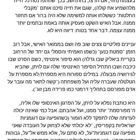
בעצמה (הזוי, אם תרצו, בהתחשב בכך שהתפרנסה כל חייה
מלהשמיע את קולה), שגם את חייה סיכנו אותם "מקבלי
החלטות" כששלחו אותה למשימה שלא היה ברור אם תחזור
ממנה. אבל האיש השקט מעסיק אותה באמת ובתמים יותר
ממנה עצמה. דבר אחד בטוח: דיווה היא לא.
עניינים פוליטיים צצים שוב פה ושם בממואר האישי, אבל רוב
הזמן "סמטת כנען" (כשמו האמיתי והסמלי גם יחד של הרחוב
בקריית ביאליק שבו גדלה) הוא סיפור אינטימי, כשם הסרט שבו
כיכבה ושבו התחיל הסיפור האינטימי שלה עם לויתן, שהביא
לגירושיה מבעלה. במילים ספורות היא מספרת/לא מספרת על
הטלטלה שעברה עליה ועל משפחתה ("קשה לתאר מה עובר על
אדם מפורסם בתהליך דרמטי כמו פרידה מבן זוג").
היא כותבת נפלא על לויתן, על הפרגון האינסופי שלו אליה,
ה"מפורסמת" יותר ממנו, ועל אהבתם. אבל כמי שאינה יכולה
לעדותה שלה לתפקד ללא הומור (כשהופיעה עם דוגמניות
ישראליות בקפריסין, "לא יכולתי שלא לצחוק על העובדה שאני
מופיעה עם דוגמניות־על, לא סתם על, אלא ממש אל־על, גבוהות