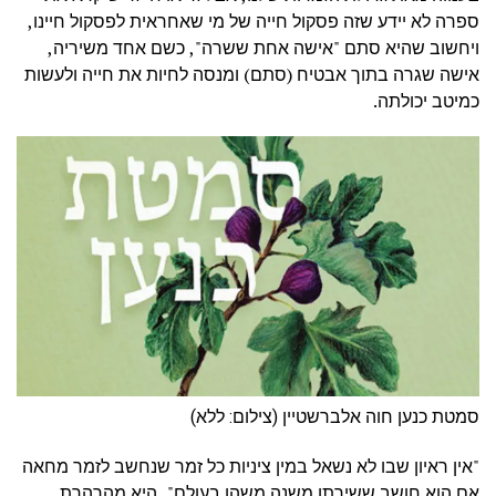
ספרה לא יידע שזה פסקול חייה של מי שאחראית לפסקול חיינו,
ויחשוב שהיא סתם "אישה אחת ששרה", כשם אחד משיריה,
אישה שגרה בתוך אבטיח (סתם) ומנסה לחיות את חייה ולעשות
כמיטב יכולתה.
סמטת כנען חוה אלברשטיין (צילום: ללא)
"אין ראיון שבו לא נשאל במין ציניות כל זמר שנחשב לזמר מחאה
אם הוא חושב ששירתו משנה משהו בעולם", היא מהרהרת.