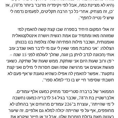
(היא לא מציינת כמה, אבל לפי ויקיפדיה מדובר ביותר מ־70), אז
"כן, זה מצחיק. אחרי כל כך הרבה תקליטים, לפעמים נדמה לי
שיש לי נטייה לחפף".
זה אולי המקום היחיד בספרה שבו קצת קשה להאמין למי
שמזוהה מאז ומתמיד עם אמת רגשית ויושרה אינטלקטואלית
ואומנותית, ושכבר מילות הפתיחה שלה צולפות בנו בכנותן
הצלולה: "אני כותבת מפני שאין לי עם מי לדבר מאז שנדב עזב
אותי (הכוונה לנדב לויתן בן זוגה, שהלך לעולמו לפני 15 שנה –
י"פ) ורוב שעות היום אני שותקת. ממש שעות של שתיקה. כשאני
פוגשת אנשים אני מרגישה שפה ושם חסרות לי מילים ואני קצת
נתקעת". אפשר להאמין לה אפילו כשהיא טוענת ש"אף פעם לא
חשבתי שסיפור חיי יש בו כדי למלא ספר".
הממואר של ברברה סטרייסנד מחזיק כמעט אלף עמודים.
אלברשטיין בת ה־78, שכבר בגיל 34 לדבריה כמעט נחשבה
ל"מי שהייתה", עוצרת ב־226 עמודים מרווחים אך בהחלט לא
מחופפים, אף על פי שהייתה יכולה למלא גם אלפיים. זה שיעור
בענווה מאת גדולת הזמרות שלנו, אבל זר או חייזר שיקרא את