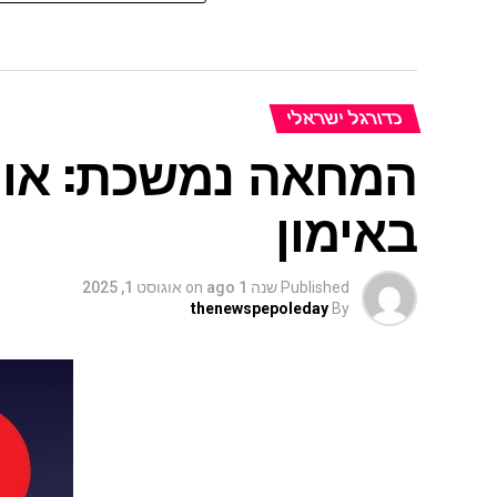
כדורגל ישראלי
המחאה נמשכת: אוהד
באימון
Published
שנה 1 ago
on
אוגוסט 1, 2025
thenewspepoleday
By