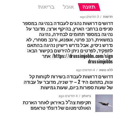
תזונה
אוכל
בריאות
חדשות
3 חודשים ago
דרושים דרושות נהגים לעבודה בנהיגה במספר
סניפים ברחבי הארץ, בהיקף ארצי, מדובר על
נהיגה במספר תחומים לבחירה, נהיגה
במשאית, רכב פרטי, אופנוע, ורכב מסחרי, לא
נדרש ניסיון, אבל נדרש רישיון נהיגה בהתאם
לתפקיד, לפרטים ניתן להירשם בקישור הבא:
https://drussimjobbs.com/sign/ אתר
drussimjobbs
ללא נושא
4 חודשים ago
דרושים דרושות לעבודה בשירות לקוחות קל
ונוח, בתחום היד 2 – יד שניה, מדובר על עבודה
של שעות ספורות ביום, שעות גמישות
ביטחון
4 חודשים ago
תקיפות צה"ל באיראן לאחר הארכת
האולטימטום של דונלד טראמפ