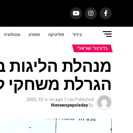
בידור
פוליטיקה
ספורט
טכנולוגיה
כדורגל ישראלי
מנהלת הליגות ב
הגרלת משחקי ל
Published
שנה 1 ago
on
יוני 15, 2025
thenewspepoleday
By