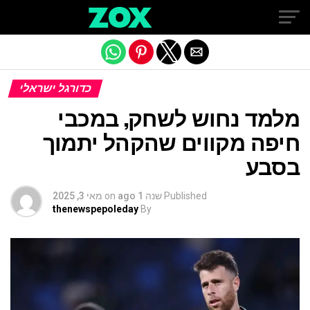
Exit mobile version
כדורגל ישראלי
מלמד נחוש לשחק, במכבי
חיפה מקווים שהקהל יתמוך
בסבע
Published
שנה 1 ago
on
מאי 3, 2025
thenewspepoleday
By