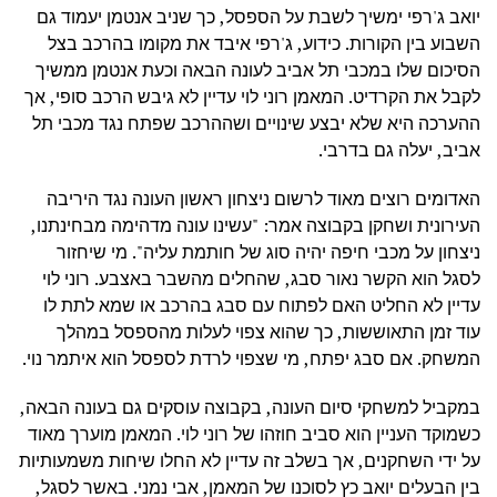
יואב ג'רפי ימשיך לשבת על הספסל, כך שניב אנטמן יעמוד גם
השבוע בין הקורות. כידוע, ג'רפי איבד את מקומו בהרכב בצל
הסיכום שלו במכבי תל אביב לעונה הבאה וכעת אנטמן ממשיך
לקבל את הקרדיט. המאמן רוני לוי עדיין לא גיבש הרכב סופי, אך
ההערכה היא שלא יבצע שינויים ושההרכב שפתח נגד מכבי תל
אביב, יעלה גם בדרבי.
האדומים רוצים מאוד לרשום ניצחון ראשון העונה נגד היריבה
העירונית ושחקן בקבוצה אמר: "עשינו עונה מדהימה מבחינתנו,
ניצחון על מכבי חיפה יהיה סוג של חותמת עליה". מי שיחזור
לסגל הוא הקשר נאור סבג, שהחלים מהשבר באצבע. רוני לוי
עדיין לא החליט האם לפתוח עם סבג בהרכב או שמא לתת לו
עוד זמן התאוששות, כך שהוא צפוי לעלות מהספסל במהלך
המשחק. אם סבג יפתח, מי שצפוי לרדת לספסל הוא איתמר נוי.
במקביל למשחקי סיום העונה, בקבוצה עוסקים גם בעונה הבאה,
כשמוקד העניין הוא סביב חוזהו של רוני לוי. המאמן מוערך מאוד
על ידי השחקנים, אך בשלב זה עדיין לא החלו שיחות משמעותיות
בין הבעלים יואב כץ לסוכנו של המאמן, אבי נמני. באשר לסגל,