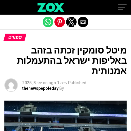
Exit mobile version
ספורט
מיטל סומקין זכתה בזהב
באליפות ישראל בהתעמלות
אמנותית
Published
שנה 1 ago
on
יולי 8, 2025
thenewspepoleday
By