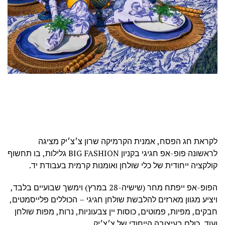
לקראת חג הפסח, אמנית הקרמיקה שרון צ׳צ׳יק מציגה
לראשונה פופ-אפ חגיגי בקניון BIG FASHION גלילות, בו תחשוף
קולקציה ייחודית של כלי שולחן ואומנות קרמית בעבודת יד.
הפופ-אפ ייפתח מחר (שישיה-28 במרץ) וימשך שבועיים בלבד,
ויציע מגוון מארזים להלבשת שולחן חגיגי – הכוללים פלייסמטים,
חבקים, מפיות, פמוטים, כוסות יין צבעוניות, נרות, מפות שולחן
ועוד, כולם בעיצובה הייחודי של צ׳צ׳יק.