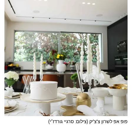
פופ אפ לשרון צ'צ'יק (צילום: סרגיי גורדז׳י)