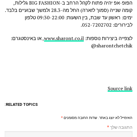
הפופ-אפ יהיה פתוח לקהל הרחב ב-BIG FASHION גלילות,
קומה שנייה (סמוך לזארה) החל מה-28.3 ולמשך שבועיים בלבד.
ימים: ראשון עד שבת, בין השעות: 09:30-22:00 טלפון
לבירורים: 052-7202702.
לצפייה ביצירות נוספות:
www.sharont.co.il
, או באינסטגרם:
sharontchetchik@
Source link
RELATED TOPICS:
האימייל לא יוצג באתר.
שדות החובה מסומנים
*
התגובה שלך
*