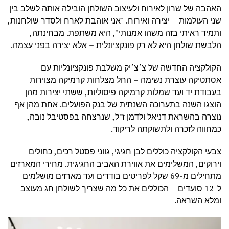
האהבה של שרון לאירוח ולעיצוב השולחן הובילה אותה לשלב בין
שני העולמות – יצירה ואירוח. "אני אוהבת לארח ולסדר שולחנות,
ותמיד ראיתי בזה משהו אמנותי", היא משתפת. מבחינתה,
הלבשת שולחן היא לא רק פונקציונלית – אלא יצירה בפני עצמה.
הקולקציה החדשה של צ׳צ׳יק משלבת פונקציונליות עם
אסתטיקה עוצרת נשימה – החל מצלחות קרמיקה מצוירות
בעבודת יד ועד שמלות קרמיקה פיסוליות, ששתי יצירות מהן
הוצגו השנה בתערוכה השנתית של בנק הפועלים. אחת מהן אף
נוצרה בהשראת דניאל ולדמן ז"ל, שנרצחה בפסטיבל נובה,
כמחווה לזכרה ולתשוקתה לריקוד.
צבעי הקולקציה כוללים לבן חגיגי, גווני פסטל רכים, כחולים
וירוקים, המשלימים את אווירת האביב החגיגית. מחירי המארזים
מתחילים מ-69 שקל לפריטים בודדים ועד מארזים מושלמים
ל-12 סועדים – הכוללים את כל מה שצריך לשולחן חג מעוצב
ומלא השראה.