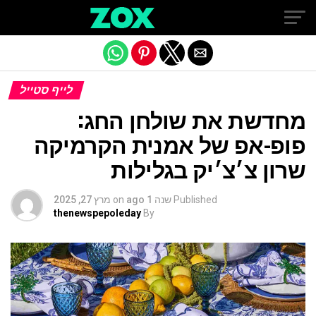
Exit mobile version
לייף סטייל
מחדשת את שולחן החג:
פופ-אפ של אמנית הקרמיקה
שרון צ׳צ׳יק בגלילות
Published
שנה 1 ago
on
מרץ 27, 2025
thenewspepoleday
By