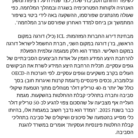
לשיפור החותם הסביבתי שלה, לצד שמירה על רציפות ומשק
האנרגיה ולקוחות הפטרוכימיה בשגרה ובמהלך המלחמה. כפי
שעולה מהנתונים שפורסמו, ההשקעה באה לידי ביטוי בשיפור
המתמשך וכן ביחס למדד האחרון שפורסם ערב המלחמה".
מבחינת דירוג החברות המזהמות: ICL (כיל) דורגה במקום
הראשון, בז"ן דורגה במקום השני, חברת החשמל לישראל דורגה
במקום השלישי. המדד הוא חלק ממגמה עולמית הפועלת
להרחבת היצע המידע הזמין על אודות הביצועים הסביבתיים של
גופים עסקיים. תכלית הרחבת היצע המידע לשרת את הביקושים
העולים בקרב משקיעים וגופים עסקיים. לפי הערכות ה-OECD
ובלומברג, נכסים פיננסיים (דוגמת קרנות ואיגרות חוב) בסך
כולל של יותר מ-40 טריליון דולר מנוהלים מתוך הטמעת שיקולי
סביבה וחברה בתהליכי קבלת ההחלטות בהשקעות. מגמת
העלייה אף מצביעה על שהסכום צפוי להגיע לכ-50 טריליון דולר
כבר בשנת 2025. "המדד הוא נדבך חשוב במגמות אלו, בהיותו
כלי מסייע בהטמעה של סיכונים ושיקולים של סביבה בתהליכי
קבלת החלטות פיננסיות ועסקיות" אומרים במשרד להגנת
הסביבה.