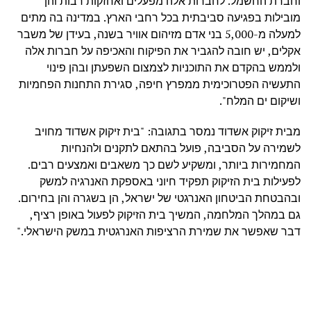
וחברת החשמל. לחברות אלה מפעלים ואחזקות רבות והן
מובילות בפגיעה סביבתית בכל רחבי הארץ. במדינה בה מתים
למעלה מ-5,000 בני אדם מזיהום אוויר בשנה, בעידן של משבר
אקלים, יש חובה להגביר את הפיקוח והאכיפה על חברות אלה
ולממש בהקדם את התוכניות לצמצום השפעתן ובהן פינוי
התעשיה הפטרוכימית ממפרץ חיפה, סגירת התחנות הפחמיות
ושיקום ים המלח".
מבית זיקוק אשדוד נמסר בתגובה: "בית זיקוק אשדוד מחויב
לשמירה על הסביבה, פועל בהתאם לתקנים ולהנחיות
המחמירות ביותר, ומשקיע לשם כך משאבים ואמצעים רבים.
לפעילות בית הזיקוק תפקיד חיוני באספקת האנרגיה למשק
ובהבטחת הביטחון האנרגטי של ישראל, הן בשגרה והן בחירום.
גם במהלך המלחמה, המשיך בית הזיקוק לפעול באופן רציף,
דבר שאפשר את שמירת הרציפות האנרגטית במשק הישראלי."