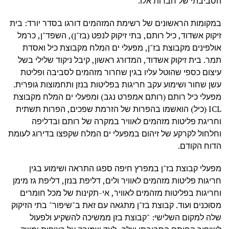
הסביבתי של חברות אלו.
במקומות הראשונים של רשימת המזהמים דורגו בסדר יורד: בית
זיקוק אשדוד, כיל רותם, בתי זיקוק לנפט (בז"ן), השפד"ן, כרמל
אולפינים מקבוצת בז"ן, מפעלי ים המלח מקבוצת כיל ואסדת
תמר. בית זיקוק אשדוד, המדורג ראשון, קיבל ניקוד שלילי בשל
עיצום כספי שהוטל עליו בגין שחרור מזהמים לסביבה ופליטת
עשן שחור ושימוע עקב חריגות בפליטות בנזן ותחמוצות גופרית.
מפעלי כיל רותם (רותם אמפרט נגב) ומפעלי ים המלח מקבוצת
ICL (כיל) הואשמו בהפרות של הזרמת שפכים, הפרות תשתית
וחריגת פליטות מזהמים לאוויר במקרה של רותם ובדליפה
וחלחול לקרקע של זיהום במפעלי ים המלח שקפצו בדירוג לעומת
הדוח הקודם.
מפעלי קבוצת בז"ן במפרץ חיפה ספגו התראה ושימוע בגין
חריגות פליטות מזהמים לאוויר ולים, דליפת בנזן, דליפת גז מימן
וחריגות בפליטות מזהמים לאוויר, אי-תקינות של מכל חומרים
מסוכנים ועוד. קבוצת בז"ן מתגאה עם זאת ב"שיפור" בתי הזיקוק
שלה למקום השלישי: "קבוצת בזן ממשיכה להשקיע ולפעול