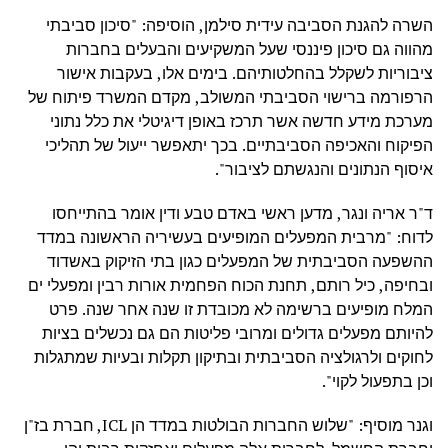
השרה להגנת הסביבה עידית סילמן, הוסיפה: "סיכון סביבתי
מהווה גם סיכון פיננסי שעל המשקיעים והבעלים בחברות
ציבוריות לשקלל בהחלטותיהם. בימים אלו, בעקבות אישור
הרפורמה ברישוי הסביבתי המשולב, מקדם המשרד פיתוח של
מערכת מידע חדשה אשר תרכז באופן דיגיטלי את כלל נתוני
הפיקוח והאכיפה הסביבתיים. בכך יתאפשר ייעול של תהליכי
איסוף הנתונים והנגשתם לציבור".
ד"ר אריה ונגר, מדען ראשי באדם טבע ודין אומר בהתייחסו
לדוח: "מרבית המפעלים המופיעים בעשיריה הראשונה במדד
ההשפעה הסביבתית של המפעלים כגון בתי הזיקוק באשדוד
ובחיפה, כיל רותם, תחנת הכוח הפחמית אורות רבין ומפעלי ים
המלח מופיעים ברשימה לא מכובדת זו שנה אחר שנה. פרט
להיותם מפעלים גדולים ומרובי פליטות הם גם נכשלים בציות
לחוקים ולרגולציה הסביבתית ובתיקון תקלות ובעיות שמתגלות
וכן בתפעול לקוי".
וגנר מוסיף: "שלוש החברות הבולטות במדד הן ICL, חברת בז"ן