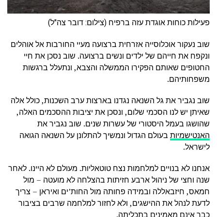
פעילות כוחות אוגדת עזה ברפיח (צילום: דובר צה"ל)
שוב נעקור אוכלוסייה אזרחית ברצועה מעיי החורבות אל אוהלים
ונקפח את חייהם של ילדים ונשים ברצועה. שוב נסכן את חיי
החטופים שאותם הפקירו הממשלה והצבא, ונתעלל ברגשות
משפחותיהם.
שוב נגביר את גל השנאה נגדנו בארצות ערב השכנות, כולל אלה
שאיתן יש לנו הסכמי שלום, ונסכן את יציבות ההסכמים האלה,
שהושגו בעמל היסטורי של עשרות שנים. שוב נגביר את
האנטישמיות
בעולם הגדול ונמשיך להתלונן על השנאה הגואה
לישראל.
אנחנו לא בנויים למלחמות נצח טוטאליות. מעולם לא היינו. לאחר
שנה וחצי של ניהול ארבע חזיתות בהצלחה לא מועטה – מול
חמאס, חיזבאללה ובמידה פחותה מול החות’ים ואיראן – צריך
לדעת לנהל את ההישגים, ולא לחזור למלחמה שרבים בציבור
כבר אינם מאמינים בתכליתה.