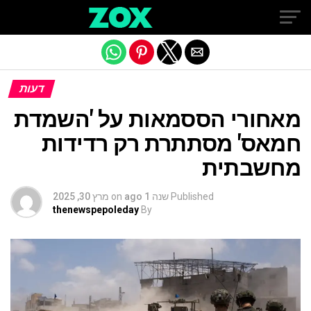
Exit mobile version
דעות
מאחורי הססמאות על 'השמדת
חמאס' מסתתרת רק רדידות
מחשבתית
Published
שנה 1 ago
on
מרץ 30, 2025
thenewspepoleday
By