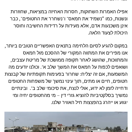
אפילו האמרות השחוקות, חסרות האחיזה במציאות, שחוזרות
ונשנות, כמו “נשמיד את חמאס" ו"נשחרר את החטופים", כבר
אינן משכנעות אדם, אלא מעידות על רדידות החשיבה וחוסר
היכולת לצעוד הלאה.
במקום להגיע לסיום הלחימה בתנאים האפשריים הטובים ביותר,
אנו מפירים את המתווה המקורי של ההסכם מול חמאס
והמתווכות, שהושג לאחר תקופה ממושכת של מריטת עצבים,
ושואפים לכפות על חמאס את המשך שלב א’. וכולנו יודעים מה
המשמעות, אם זה יצליח: שחרור בפעימות תקופתיות של קבוצות
חטופים, חיים או מתים, תוך עינוי נמשך של משפחות החטופים
ודחייה לזמן לא ידוע, אולי לנצח, את סיכומי שלב ב’. ובינתיים
נמשיך בסלקטיביות להוציא גזרי דין – מי מהחטופים יחיה ומי
יגווע או ייהרג בהפצצות חיל האוויר שלנו.