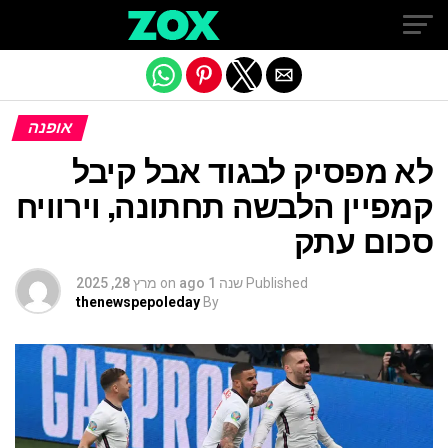
Exit mobile version
אופנה
לא מפסיק לבגוד אבל קיבל
קמפיין הלבשה תחתונה, וירוויח
סכום עתק
Published
שנה 1 ago
on
מרץ 28, 2025
thenewspepoleday
By