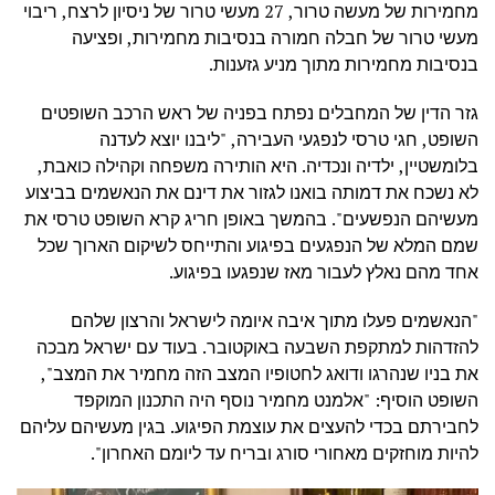
מחמירות של מעשה טרור, 27 מעשי טרור של ניסיון לרצח, ריבוי
מעשי טרור של חבלה חמורה בנסיבות מחמירות, ופציעה
בנסיבות מחמירות מתוך מניע גזענות.
גזר הדין של המחבלים נפתח בפניה של ראש הרכב השופטים
השופט, חגי טרסי לנפגעי העבירה, "ליבנו יוצא לעדנה
בלומשטיין, ילדיה ונכדיה. היא הותירה משפחה וקהילה כואבת,
לא נשכח את דמותה בואנו לגזור את דינם את הנאשמים בביצוע
מעשיהם הנפשעים". בהמשך באופן חריג קרא השופט טרסי את
שמם המלא של הנפגעים בפיגוע והתייחס לשיקום הארוך שכל
אחד מהם נאלץ לעבור מאז שנפגעו בפיגוע.
"הנאשמים פעלו מתוך איבה איומה לישראל והרצון שלהם
להזדהות למתקפת השבעה באוקטובר. בעוד עם ישראל מבכה
את בניו שנהרגו ודואג לחטופיו המצב הזה מחמיר את המצב",
השופט הוסיף: "אלמנט מחמיר נוסף היה התכנון המוקפד
לחבירתם בכדי להעצים את עוצמת הפיגוע. בגין מעשיהם עליהם
להיות מוחזקים מאחורי סורג ובריח עד ליומם האחרון".