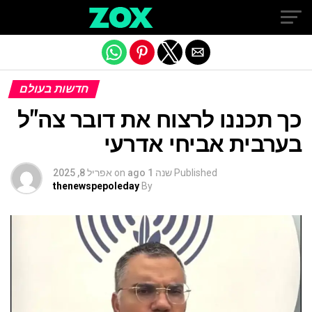
Exit mobile version
חדשות בעולם
כך תכננו לרצוח את דובר צה"ל
בערבית אביחי אדרעי
Published
שנה 1 ago
on
אפריל 8, 2025
thenewspepoleday
By