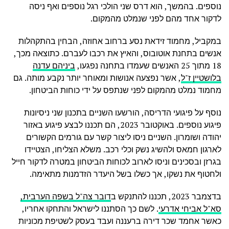
נוספים. בהמשך, הוא דרס שני הולכי רגל נוספים ואף ניסה
לדקור אחד מהם לפני שנמלט מהמקום.
במקביל, מחמוד זידאת נסע ברחוב אחוזה, הבחין בהתקהלות
אנשים בתחנת אוטובוס, והאיץ את רכבו לעברם. כתוצאה מכך,
18 מתוך 25 האנשים שעמדו בתחנה נפגעו,
ביניהם עדנה
בלושטיין ז"ל
, אשר נפצעה אנושות ומאוחר יותר נקבע מותה. גם
מחמוד נמלט מהמקום לפני שנתפס על ידי כוחות הביטחון.
נוסף על פיגועי הדריסה, הורשעו השניים בתכנון שני ניסיונות
פיגוע נוספים. באוקטובר 2023, הם תכננו לבצע פיגוע באזור
יהודה ושומרון. השניים ניסו ליצור קשר עם גורמים הקשורים
לארגון חמאס ולהשיג נשק וכלי רכב. משלא הצליחו, הצטיידו
בגרזן ובסכינים וניסו לארוב לכוחות הביטחון במטרה לדקור חייל
ולחטוף את נשקו, אך כשלו בשל היעדר הזדמנות מתאימה.
בדצמבר 2023, תכננו להתנקש ב
דובר צה"ל בשפה הערבית,
סא"ל אביחי אדרעי
. לשם כך הסתננו לישראל והתחקו אחריו,
כאשר אחמד שכר דירה ברעננה ועבד בעסק לשטיפת מכוניות