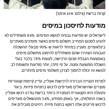
קניות ברשת (צילום: אינג אימג')
מודעות לחיסכון במיסים
לישראלים יש מודעות גבוהה לנושא המיסים: 84% משתדלים לא
להגיע לסכום המחייב תשלום מיסים כאשר מזמינים מאתרים
בינלאומיים. מעניין במיוחד לראות ש-90% מבעלי ההשכלה
הגבוהה הצהירו שהם משתדלים להימנע מתשלום מיסים
באמצעות הגבלת סכום הרכישה, לעומת 78% בלבד בעלי
השכלה ממוצעת ומטה. על פי UPS, יותר מודעות ותשומת לב
לנושא זה יכולה לחסוך לצרכן תשלומי מיסים מיותרים.
למרות הנטייה הברורה לרכישות אונליין, עדיין קיימות קטגוריות
מוצרים שהישראלים מעדיפים לרכוש בחנויות פיזיות. ביגוד
והנעלה היא הקטגוריה הנמכרת ביותר ברשת (67% רכשו אונליין
בשנה החולפת), אך באופן מפתיע, 34% מהנשאלים מעדיפים
לרכוש פריטים אלה דווקא בחנות פיזית. רהיטים מובילים את