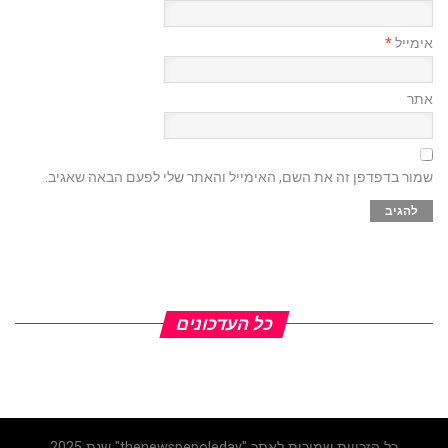
אימייל
*
אתר
שמור בדפדפן זה את השם, האימייל והאתר שלי לפעם הבאה שאגיב.
כל העדכונים
כל הזכויות שמורות לאתר "thenewspepoleday" שנת 2025