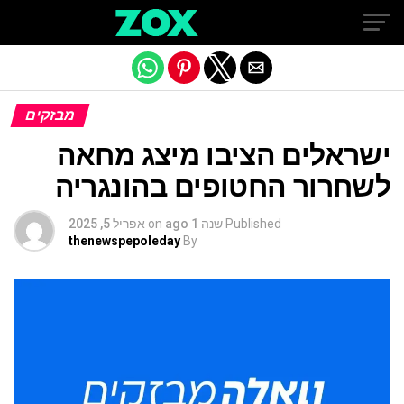
Exit mobile version
מבזקים
ישראלים הציבו מיצג מחאה
לשחרור החטופים בהונגריה
Published
שנה 1 ago
on
אפריל 5, 2025
thenewspepoleday
By