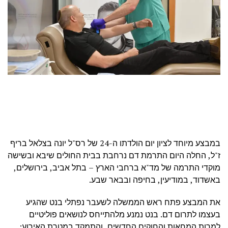
במבצע מיוחד לציון יום הולדתו ה-24 של רס"ל יונה בצלאל בריף
ז"ל, החלה היום התרמת דם נרחבת בבית החולים שיבא ובשישה
מוקדי התרמה של מד"א ברחבי הארץ – בתל אביב, בירושלים,
באשדוד, במודיעין, בחיפה ובבאר שבע.
את המבצע פתח ראש הממשלה לשעבר נפתלי בנט שהגיע
בעצמו לתרום דם. בנט נמנע מלהתייחס לנושאים פוליטיים
למרות המחאות והחוקים החדשים, והתמקד במטרת האירוע: