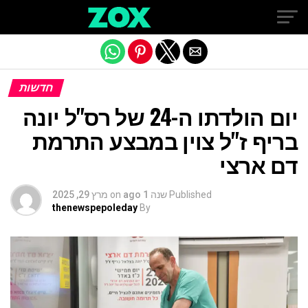
Exit mobile version
חדשות
יום הולדתו ה-24 של רס"ל יונה
בריף ז"ל צוין במבצע התרמת
דם ארצי
Published
שנה 1 ago
on
מרץ 29, 2025
thenewspepoleday
By