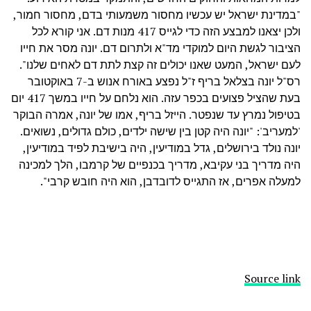
"במדינת ישראל יש עכשיו מחסור משמעותי בדם, מחסור חמור,
ולכן יצאנו למבצע הזה כדי לגייס 417 מנות דם. אני קורא לכל
הציבור לגשת היום למוקדי מד"א ולתרום דם. יונה מסר את חייו
לעם ישראל, המעט שאנו יכולים זה קצת לתת דם לאחים שלנו".
רס"ל יונה בצלאל בריף ז"ל נפצע באורח אנוש ב-7 באוקטובר
בעת שהציל פצועים בכפר עזה. הוא נלחם על חייו במשך 417 יום
בטיפול נמרץ עד שנפטר. הייזל בריף, אמו של יונה, אמרה הבוקר
'למעריב': "יונה היה קטן בין שישה ילדים, כולם גדולים, נשואים.
יונה נולד בירושלים, גדל במודיעין, היה בישיבת לפיד במודיעין,
היה מדריך בני עקיבא, מדריך בכנפיים של קרמבו, הלך למכינה
למעלה אפרים, אז התגייס לדובדבן, הוא היה חובש קרבי".
Source link