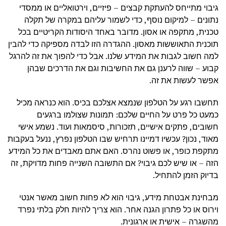
גיבוי מתייחס להעתקת קבצים – פיזיים, וירטואליים או ממסדי
נתונים – למיקום נוסף, כדי לשמור עליהם במקרה של תקלה
טכנית, מתקפה או אסון. מדובר באחד היסודות הקריטיים בכל
תוכנית התאוששות מאסון. ההגדרה הזו לבדה מספיקה כדי להבין
למה חשוב לגבות את המידע שלנו. אבל כדי להפוך את זה להרגל
קבוע – שווה לרענן גם את החשיבות וגם את הדרכים שבהן
אפשר לעשות את זה.
תחשבו רגע על הטלפון שנמצא אצלכם בכיס. הוא כנראה מכיל
כמעט כל פרט על החיים שלכם: תמונות שצולמו ברגעים
חשובים, פתקים אישיים, תזכורות, סיסמאות ועוד. נשמע אישי
מאוד, נכון? עכשיו דמיינו תרחיש שבו הטלפון נפרץ, ננעל בעקבות
מתקפת כופר, או פשוט נהרס. האם אתם מאבדים את כל המידע
הזה – או שיש לכם גיבוי? אם התשובה השנייה פחות מדויקת, זה
בדיוק הזמן להתחיל.
מבחינת אבטחת מידע, גיבוי הוא לא פחות חשוב מאשר אנטי
וירוס או כל פתרון הגנה אחר. הוא צריך להיות חלק בלתי נפרד
מהשגרה – אישית או ארגונית.