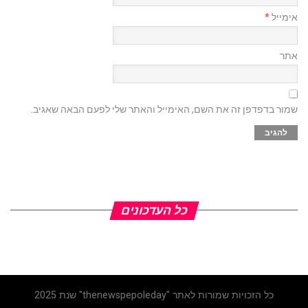
אימייל
*
אתר
שמור בדפדפן זה את השם, האימייל והאתר שלי לפעם הבאה שאגיב.
כל העדכונים
כל הזכויות שמורות לאתר "thenewspepoleday" שנת 2025