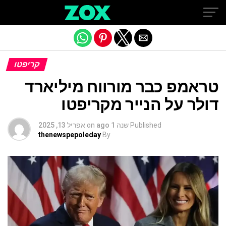
Exit mobile version
קריפטו
טראמפ כבר מורווח מיליארד
דולר על הנייר מקריפטו
Published
שנה 1 ago
on
אפריל 13, 2025
thenewspepoleday
By