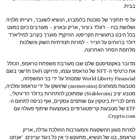
בבית.
על פי תחקיר של סוכנות בלומברג, הנשיא לשעבר, רעייתו מלניה
ושלושת בניו – דונלד ג'וניור, אריק ובארון – מעורבים כיום כמעט
בכל היבט בתעשיית הקריפטו. ההיקף? מוערך בקרוב למיליארד
דולר ברווחים על הנייר – למרות תנודתיות השוק והשלכות
מלחמת הסחר האחרונה.
מדובר באקוסיסטם שלם שבו מעורבת משפחת טראמפ, הכולל
את כרטיסי ה-NFT של טראמפ עצמו, פרויקט DeFi חדשני בשם
World Liberty Financial שמנוהל על ידי בני המשפחה,
מטבעות ממותגים (memecoins) שהושקו על ידי טראמפ ומלניה,
מטבע יציב (Stablecoin) שמתוכנן להתחרות בדולר הדיגיטלי,
מיזם לכריית ביטקוין עם שותפים עסקיים, ואף כניסה לתחום ה-
ETF של מטבעות קריפטוגרפיים באמצעות שיתוף פעולה עם
Crypto.com.
למרות מגוון ההשקעות והמעורבות ההולכת וגדלה, אריק
טראמפ, בנו של הנשיא, מתעקש כי אין כל ניגוד עניינים: "אנחנו