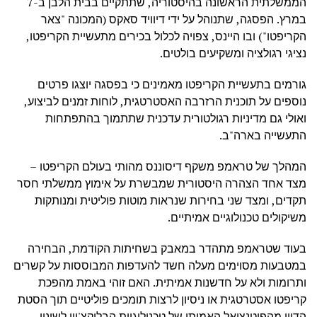
הממשלתית הראשונה בהיסטוריה, שתתקיים בבית הלבן ב-7
במרץ. הפסגה, שתנוהל על ידי דיוויד סאקס (המכונה "צאר
הקריפטו") ובו היינס, צפויה לכלול בכירים מתעשיית הקריפטו,
נציגי רגולציה ומשקיעים בולטים.
גורמים בתעשיית הקריפטו מאמינים כי בפסגה יוצגו פרטים
נוספים על תוכנית הרזרבה האסטרטגית, לוחות זמנים לביצוע,
ואולי גם מדיניות רגולטורית עדכנית שתתמוך בהתפתחות
התעשייה בארה"ב.
המהלך של טראמפ משקף דיסוננס מהותי בעולם הקריפטו –
מצד אחד הצהרה היסטורית שמבשרת על אימוץ ממשלתי חסר
תקדים, ומצד שני בחירות שנראות מוטות פוליטית ומנותקות
משיקולים טכנולוגיים אמיתיים.
בעוד שטראמפ מתהדר במאבק בשחיתות הקודמת, הבחירה
במטבעות מסוימים מעלה חשד להעדפות המבוססות על קשרים
ותרומות ולא על חדשנות אמיתית. האם זוהי באמת מהפכת
קריפטו אסטרטגית או ניסיון לרצות תומכים פוליטיים תוך הסטת
הדיון מהפוטנציאל האמיתי של טכנולוגיית הבלוקצ'יין לשינוי