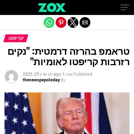
Exit mobile version
קריפטו
טראמפ בהרזה דרמטית: "נקים
רזרבות קריפטו לאומיות"
Published
שנה 1 ago
on
מרץ 29, 2025
thenewspepoleday
By