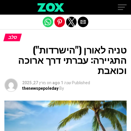
Exit mobile version
סלב
טניה לאורן ("הישרדות")
התגיירה: עברתי דרך ארוכה
וכואבת
Published
שנה 1 ago
on
מרץ 27, 2025
thenewspepoleday
By