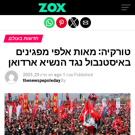
Exit mobile version
חדשות בעולם
טורקיה: מאות אלפי מפגינים
באיסטנבול נגד הנשיא ארדואן
Published
שנה 1 ago
on
מרץ 29, 2025
thenewspepoleday
By