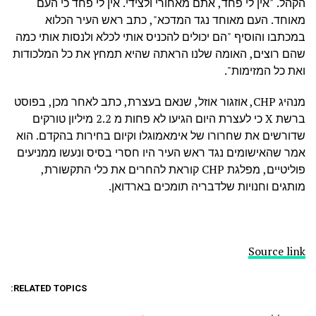
הקהל. "אין לי פחד, אתם מאחורי ולצידי. אין לי פחד כי העם
מאוחד. העם מאוחד נגד המדכא", כתב ראש העיר הכלוא
במכתבו והוסיף "הם יכולים להכניס אותי לכלא ולנסות אותי כמה
שהם רוצים, האומה שלנו הראתה שהיא תמחץ את כל המלכודות
ואת כל המזימות".
מנהיג CHP, אוזגור אוזל, שנאם בעצרת, כתב לאחר מכן, בפוסט
ברשת X כי לעצרת היום הגיעו לא פחות מ 2.2 מיליון טורקים
שדורשים את שחרורו של אימאמוגלו וקיום בחירות בהקדם. הוא
אמר שהאישומים נגד ראש העיר היו חסרי בסיס ונעשו ממניעים
פוליטיים, מפלגת CHP קוראת להחרים את כלי התקשורת,
מותגים וחנויות שלדבריה תומכים בארדואן.
Source link
RELATED TOPICS: