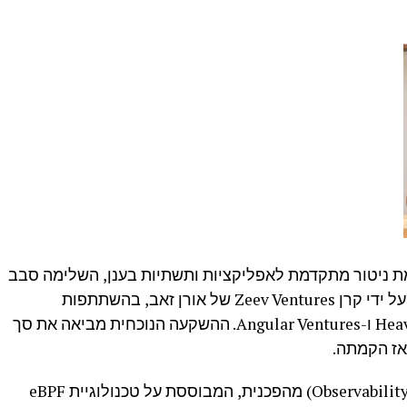
תחת פלטפורמת ניטור מתקדמת לאפליקציות ותשתיות בענן, השלימה סבב
גיוס B בסך 35 מיליון דולר. הסיבוב הובל על ידי קרן Zeev Ventures של אורן זאב, בהשתתפות
המשקיעים הקיימים Heavybit, Jibe Ventures ו-Angular Ventures. ההשקעה הנוכחית מביאה את סך
groundcover פיתחה פלטפורמת ניטור (Observability) מהפכנית, המבוססת על טכנולוגיית eBPF