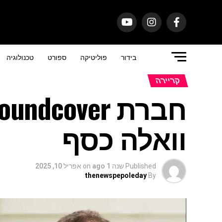
בידור
פוליטיקה
ספורט
טכנולוגיה
קריירה
וואלה כסף
Published
שנה 1 ago
on
אפריל 10, 2025
thenewspepoleday
By