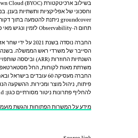
וחסכוני של אפליקציות ותשתיות בענן. ב
groundcover ניתנת להטמעה ב
תחום ה-Observability לזמין ונגיש מאי פעם.
החברה מעסיקה 60 עובדים 
פיתוח, ניהול מוצר ומכירות. ההשקעה 
להחליף פתרונות ניטור מסורתיים כגון: Datadog, New Relic Grafana Cloud ואחרים.
מידע על המשרות הפתוחות והגשת מועמדו
Source link