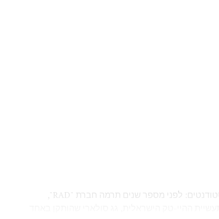
ל נשים, מנכ"ליות ארגונים חברתיים, ציבוריים,
צם פערים מגדריים, להביא ליותר נשים משפיעות
שפר את המארג החברתי של המדינה שלנו", אמרה.
תא"ל (מיל') דבורה חסיד, מנכ"לית "מכבי טבעי", שירתה בצה"ל במשך כ-30 שנה בתפקידי ניהול
ת תפקידיה עסקה בשילוב נשים בשירות הצבאי, פתיחת
רות. לאחר שחרורה ניהלה את עמותת "עתידים",
מדעים וההנדסה. לאחר מכן שימשה שמונה שנים כראש
אש "מכבי טבעי". בנוסף, כיהנה ומכהנת כדירקטורית
גרות.
ם חייבות להיות חלק מצמתי קבלת ההחלטות. לא כי הן
א. מנהיגות ערכית, רואה אדם, מחוללת מציאות".
התמורה לשמירה על הסביבה הופכת לסיוע לסטודנטים: לפני מספר שנים תרמה חברת "RAD",
תעשיית ההיי-טק הישראלית, גג סולארי שהותקן באחד