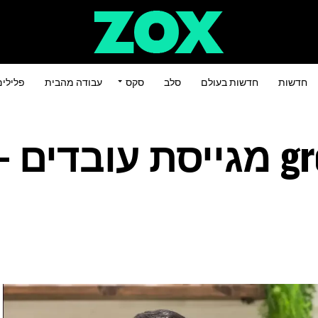
חדשות
חדשות בעולם
סלב
סקס
עבודה מהבית
פלילי
חברת groundcover מגייסת עובדים 