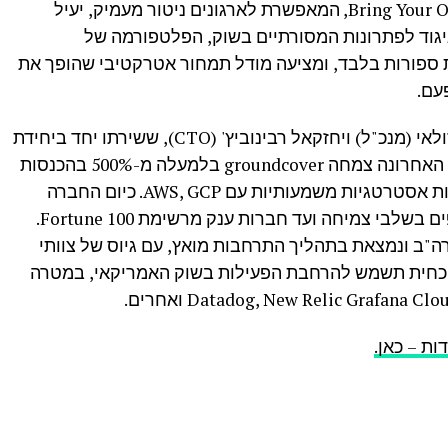
בשילוב ארכיטקטורת (Bring Your Own Cloud (BYOC, המאפשרת לארגונים ניטור מעמיק, יעיל
ניגוד לפתרונות המסורתיים בשוק, הפלטפורמה של
תוך דקות ספורות בלבד, ומציעה מודל תמחור אטרקטיבי שהופך את
החברה נוסדה בשנת 2021 על ידי שחר אזולאי (מנכ"ל) ויחזקאל רבינוביץ' (CTO), ששירתו יחד ביחידת
הסייבר של משרדי ראש הממשלה. בשנה האחרונה צמחה groundcover בלמעלה מ-500% בהכנסות
השנתיות החוזרות (ARR) וביססה שותפויות אסטרטגיות משמעותיות עם AWS, GCP. כיום החברה
משרתת מאות לקוחות, החל מסטארטאפים בשלבי צמיחה ועד חברות ענק מרשימת Fortune 100.
בישראל ובארה"ב ונמצאת בתהליך התרחבות מואץ, עם גיוס של צוותי
הנוכחית תשמש להרחבת הפעילות בשוק האמריקאי, במטרה
ת – כאן.