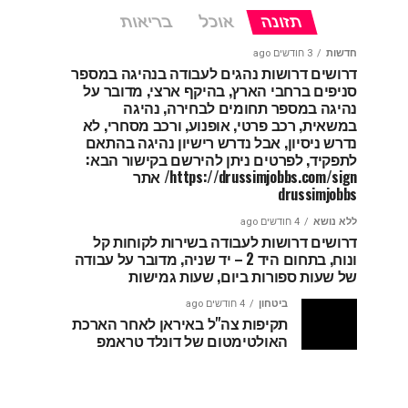
תזונה
אוכל
בריאות
חדשות
3 חודשים ago
דרושים דרושות נהגים לעבודה בנהיגה במספר
סניפים ברחבי הארץ, בהיקף ארצי, מדובר על
נהיגה במספר תחומים לבחירה, נהיגה
במשאית, רכב פרטי, אופנוע, ורכב מסחרי, לא
נדרש ניסיון, אבל נדרש רישיון נהיגה בהתאם
לתפקיד, לפרטים ניתן להירשם בקישור הבא:
https://drussimjobbs.com/sign/ אתר
drussimjobbs
ללא נושא
4 חודשים ago
דרושים דרושות לעבודה בשירות לקוחות קל
ונוח, בתחום היד 2 – יד שניה, מדובר על עבודה
של שעות ספורות ביום, שעות גמישות
ביטחון
4 חודשים ago
תקיפות צה"ל באיראן לאחר הארכת
האולטימטום של דונלד טראמפ