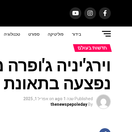
בידור
פוליטיקה
ספורט
טכנולוגיה
חדשות בעולם
וירג'יניה ג'ופרה
נפצעה בתאונת 
Published
שנה 1 ago
on
אפריל 1, 2025
thenewspepoleday
By