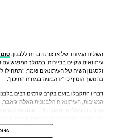
השליח המיוחד של ארצות הברית ללבנון,
טום 
עיתונאים שקיים בביירות. במהלך המפגש עם 
ולסגנון השיח של העיתונאים ואמר: "תתחילו לה
בהמשך הוסיף כי "זו הבעיה במזרח התיכון".
דבריו התקבלו בזעם בקרב גורמים רבים בלבנון
המגיבות, העיתונאית הלבנונית
האלה ג'אבר
, 
נציב קולוניאלי מהמאה ה-9
את 'האזור' שלנו בכל. זו לא סתם יהירות, זו ג
יכולים להעליב את אזרחיה".
DING