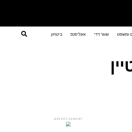
ם ומשפט
שוגר דדי
אונליפנס
ביטחון
ין
ADVERTISEMENT