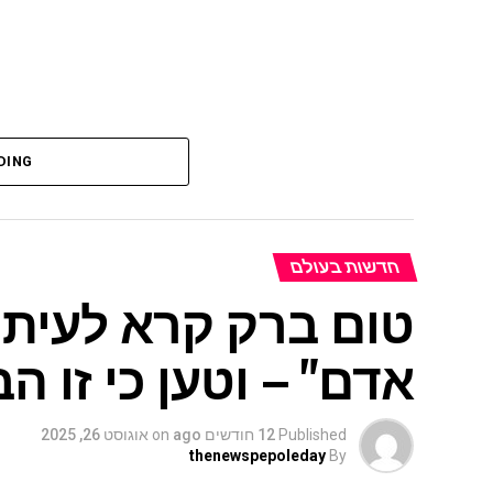
DING
חדשות בעולם
טום ברק קרא לעיתונ
אדם" – וטען כי זו ה
Published
12 חודשים ago
on
אוגוסט 26, 2025
thenewspepoleday
By