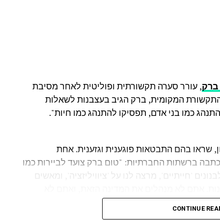
ברק
, עורר סערה תקשורתית ופוליטית לאחר מסיבת
התקשורת המקומית, ברק הגיב בעצבנות לשאלות
תנהג כמו בני אדם, תפסיקו להתנהג כמו חיות".
, שראו בהם התבטאות פוגענית וגזענית. אחת
כתבה ברשתות החברתיות: "טום ברק צועד לביירות כמו
1, מכנה עיתונאים לבנונים 'חייתיים', מרצה לנו על 'ציוויליזציה', ומאשים
זענות. אתם לא מנהלים את המדינה הזאת, ואתם לא
CONTINUE REA