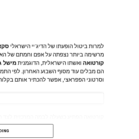
למרות ביטול הופעתו של הדיג'יי הישראלי
סקא
מרשימה ביותר נצפתה על אפם וחמתם של האיר
קורטואה
ואשתו הישראלית, הדוגמנית
מישל גר
הם מבלים עוד מסוף השבוע האחרון. לפי התמ
וסרטוני הפפראצי, אפשר להכתיר אותם בקלות
קורטואה הפתיע כשעלה לבמה המרכזית לצד ה
דימיטרי וגאס ולייק מייק), ופיזר עוגות לקהל 
DING
תרתי משמע, הייתה השגרירה הישראלית שלנו ש