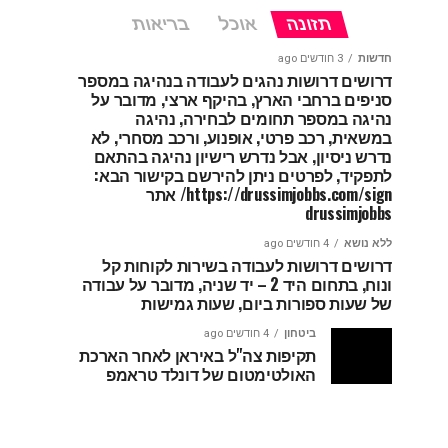
תזונה
אוכל
בריאות
חדשות
3 חודשים ago
דרושים דרושות נהגים לעבודה בנהיגה במספר
סניפים ברחבי הארץ, בהיקף ארצי, מדובר על
נהיגה במספר תחומים לבחירה, נהיגה
במשאית, רכב פרטי, אופנוע, ורכב מסחרי, לא
נדרש ניסיון, אבל נדרש רישיון נהיגה בהתאם
לתפקיד, לפרטים ניתן להירשם בקישור הבא:
https://drussimjobbs.com/sign/ אתר
drussimjobbs
ללא נושא
4 חודשים ago
דרושים דרושות לעבודה בשירות לקוחות קל
ונוח, בתחום היד 2 – יד שניה, מדובר על עבודה
של שעות ספורות ביום, שעות גמישות
ביטחון
4 חודשים ago
תקיפות צה"ל באיראן לאחר הארכת
האולטימטום של דונלד טראמפ