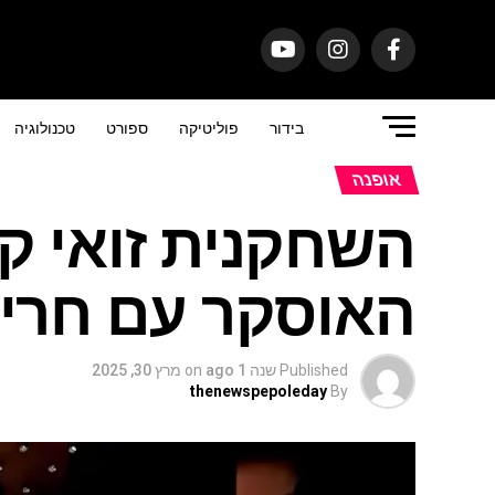
בידור
פוליטיקה
ספורט
טכנולוגיה
אופנה
השחקנית זואי ק
האוסקר עם חריץ
Published
שנה 1 ago
on
מרץ 30, 2025
thenewspepoleday
By