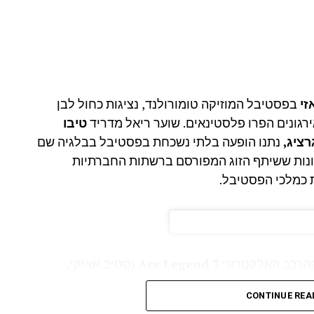
זי
בפסטיבל המוזיקה טומורולנד, נציגות כחול לבן
גונים הפרו פלסטינאים. שוער ריאל מדריד
טיבו
ציג,
נתנו הופעה בלתי נשכחת בפסטיבל בבלגיה שם
ונות ששיתף הזוג המפורסם ברשתות החברתיות
 כמלכי הפסטיבל.
הרכב האלקטרוני
3 Are Legend
(סטיב אאוקי,
כמו כוכב טכנו לכל דבר. מי שגנבה את ההצגה מהצד,
CONTINUE REA
לבשה אאוטפיט חושפני ומנצנץ בגווני שחור, חיתוכים