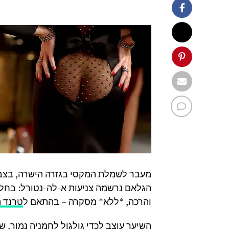
מעבר לשמלת המקסי בגזרה הישרה, בצבצו 
הגלאם נרשמה צניעות א-לה-נטורל: בח
והרכה, *ללא* מסקרה – בהתאם ל
טרנד ה
השיער עוצב לכדי גולגול לחמניה נמוך, ש