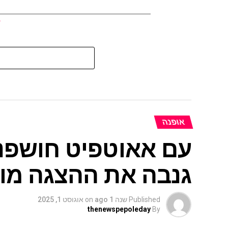
אופנה
עם אאוטפיט חושפני 
גנבה את ההצגה מול
Published
שנה 1 ago
on
אוגוסט 1, 2025
thenewspepoleday
By