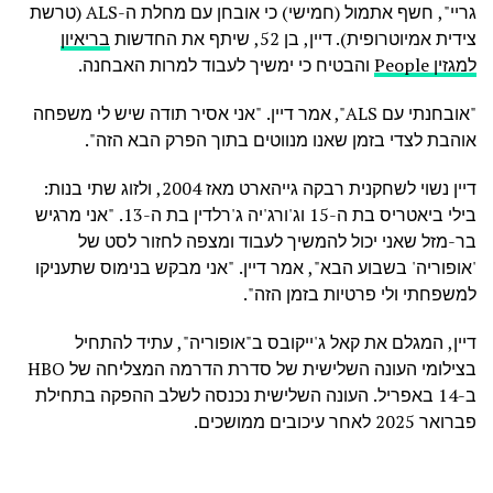
גריי", חשף אתמול (חמישי) כי אובחן עם מחלת ה-ALS (טרשת
צידית אמיוטרופית). דיין, בן 52, שיתף את החדשות
בריאיון
למגזין People
והבטיח כי ימשיך לעבוד למרות האבחנה.
"אובחנתי עם ALS", אמר דיין. "אני אסיר תודה שיש לי משפחה
אוהבת לצדי בזמן שאנו מנווטים בתוך הפרק הבא הזה".
דיין נשוי לשחקנית רבקה גייהארט מאז 2004, ולזוג שתי בנות:
בילי ביאטריס בת ה-15 וג'ורג'יה ג'רלדין בת ה-13. "אני מרגיש
בר-מזל שאני יכול להמשיך לעבוד ומצפה לחזור לסט של
'אופוריה' בשבוע הבא", אמר דיין. "אני מבקש בנימוס שתעניקו
למשפחתי ולי פרטיות בזמן הזה".
דיין, המגלם את קאל ג'ייקובס ב"אופוריה", עתיד להתחיל
בצילומי העונה השלישית של סדרת הדרמה המצליחה של HBO
ב-14 באפריל. העונה השלישית נכנסה לשלב ההפקה בתחילת
פברואר 2025 לאחר עיכובים ממושכים.