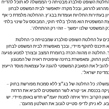
חלטת השופט סולברג מבטיחה כי הממשלה לא תוכל להדיח
רגע להרגע, ובכל מקרה יתאפשר לבית המשפט לבחון
ן בעתירות התלויות ועומדות בבג"ץ. ההחלטה מלמדת כי אף
 המשפטית הוא מהלך בלתי חוקי, המבוסס על שינוי בלתי
ק המשפטי שלנו יימשך – זוהי רק ההתחלה".
רכים על החלטת השופט סולברג שמבטיחה כי החלטת
 תיכנס לתוקף מיידי, ובכך מאפשרת לבית המשפט לבחון
. החלטה זו מהווה הכרה בחומרת המצב ובצורך למנוע פגיעה
ון החוק, ומאפשרת בחינה שיפוטית ראויה של המנגנון
הוביל את המאבק המשפטי להגנה על עצמאות מוסד הייעוץ
מדינת ישראל".
משלה: כל החלטה של בג״צ ללא סמכות מפורשת בחוק –
קיקה בכנסת. אני קורא לשר המשפטים להביא את הדחת
ן הקרוב ויחד איתה למנות יועמ״ש חדש באופן מיידי. יש
. לא ניתן לדיפ-סטייט לגנוב את השלטון מהעם".