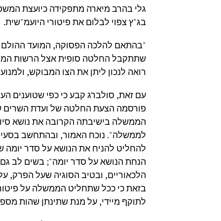
גלי בהרב מיארה מתפקידה כיועצת המשפט
בג"ץ צפוי לבלום את פיטורי היועמ"שית.
"בהתאם להלכה הפסוקה, המועד ההולם ל
שתתקבל החלטה סופית אצל הרשות המוס
רואה לנכון ליתן את הצו המבוקש, ולמנוע 
עם זאת, סולברג קבע כי כפי שטוענים העו
פורסמה הצעת החלטה של ועדת השרים שבה
הממשלה בישיבתה הקרובה את נושא סיום
לממשלה". נוכח האמור, ובהתחשב בסעי
להחליט להניח את הנושא על סדר יומה 
הנחת הנושא על סדר יומה"; בשים לב גם 
הלכאוריים, ובטיב הסוגיה שעל הפרק, על
בזאת כי ככל שתחליט הממשלה על פיטו
לתוקף מיידי, על מנת שתינתן שהות מספק