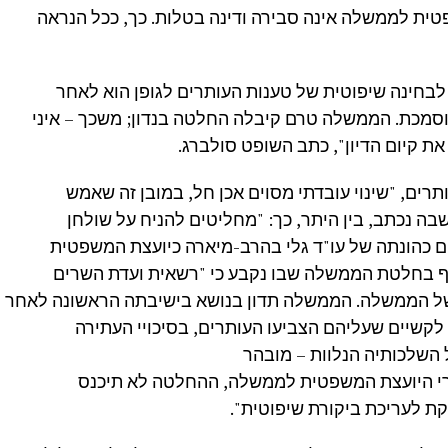
ית לממשלה אינה סבירה ודינה בטלות. כך, ככל הנראה
בחינה שיפוטית של טענות העותרים לגופן הוא לאחר
מכת. הממשלה טרם קיבלה החלטה בנדון; משכך – איני
את קיום הדיון", כתב השופט סולברג.
תרים, "שינוי עובדתי מסוים אכן חל, במובן זה שאמש
 נכתב, בין היתר, כך: "מחליטים להניח על שולחן
 כהונתה של עו"ד גלי בהרב-מיארה כיועצת המשפטית
ף בחלטת הממשלה שבו נקבע כי "רשאית ועדת השרים
של הממשלה. הממשלה תדון בנושא בישיבתה הראשונה לאחר
לקשיים שעליהם הצביעו העותרים, בסיכויי העתירה
 השלכותיה הנלוות – מובהר
רי היועצת המשפטית לממשלה, ההחלטה לא תיכנס
ת לעריכת ביקורת שיפוטית".