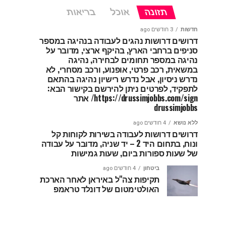
תזונה
אוכל
בריאות
חדשות
3 חודשים ago
דרושים דרושות נהגים לעבודה בנהיגה במספר
סניפים ברחבי הארץ, בהיקף ארצי, מדובר על
נהיגה במספר תחומים לבחירה, נהיגה
במשאית, רכב פרטי, אופנוע, ורכב מסחרי, לא
נדרש ניסיון, אבל נדרש רישיון נהיגה בהתאם
לתפקיד, לפרטים ניתן להירשם בקישור הבא:
https://drussimjobbs.com/sign/ אתר
drussimjobbs
ללא נושא
4 חודשים ago
דרושים דרושות לעבודה בשירות לקוחות קל
ונוח, בתחום היד 2 – יד שניה, מדובר על עבודה
של שעות ספורות ביום, שעות גמישות
ביטחון
4 חודשים ago
תקיפות צה"ל באיראן לאחר הארכת
האולטימטום של דונלד טראמפ