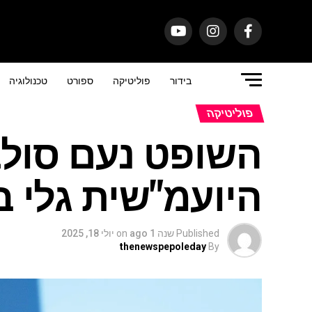
בידור
פוליטיקה
ספורט
טכנולוגיה
פוליטיקה
השופט נעם סולב
היועמ"שית גלי 
Published
שנה 1 ago
on
יולי 18, 2025
thenewspepoleday
By