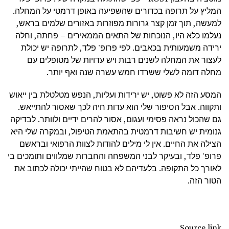
המליץ על תרופה בכדורים שהשפיעה באופן דרמטי על המחלה.
למעשה, תוך זמן קצר גרורות מפוזרות באזורים שלמים בראש,
נעלמו כלא היו, הנוכחות של התאים הממאירים – פחתה, וחלה
ירידה משמעותית בכאבים. לפי פרופ' פלד, לתרופה יש יכולת
לעצור את המחלה לשנים רבות ויש עדויות של מטופלים עם
מחלה דומה לשלי ששרדו חמש עשרה שנה ואף יותר.
המסע הזה לא פשוט, יש ירידות ועליות, הנפש מטלטלת בין ייאוש
ותקווה. אבל הסיפור שלי הוא עדות חיה לכך שאסור להתייאש.
גם שהכול נראה פסימי ועגום, אסור להרים ידיים ולוותר. לבדיקה
גנומית יש חשיבות דרמטית בהתאמת הטיפול, ובמקרה שלי היא
הצילה את החיים. אין לי מילים להודות לצוות הרפואי ובראשם
פרופ' פלד, ובעיקר לבני המשפחה והחברות שמלווים ותומכים בי
לאורך כל התקופה. בלעדיהם לא בטוח שהייתי יכולה לכתוב את
הטור הזה.
Source link