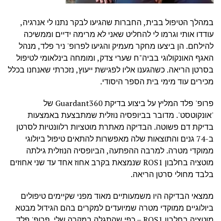
במהלך הטיפול בבית, החברות שהגיעו לבקר נתנו לי אנרגיה,
עודדו אותי וגרמו לי להחליט שאני לא מרימה ידיים וממשיכה
להילחם. הן ביצעו מחקר מעמיק והגיעו לפרופ' ניר פלד, מנהל
האגף האונקולוגי בביה"ח שערי צדק, ומומחה בינלאומי לטיפול
בסרטן הריאה. כשהגענו אליו לפגישת ייעוץ, נזכרתי שאנחנו בכלל
מכירים עוד מימי בית הספר היסודי.
פרופ' פלד המליץ על ביצוע בדיקת Guardant360 של
'אונקוטסט'. מדובר בביופסיה נוזלית שמתבצעת באמצעות
בדיקת דם פשוטה. הבדיקה מאתרת מוטציות רלוונטיות לסרטן
ב-74 גנים והתוצאות שלה מאפשרות להתאים טיפול ביולוגי
ממוקדי מטרה. למרבה ההפתעה, הביופסיה הנוזלית גילתה
מוטציה בחלבון ROS1 שנמצאת בקרב אחוז אחד עד שני אחוזים
בלבד מחולי סרטן הריאה.
ממצאי הבדיקה היו משמעותיים מאוד מפני שקיימים טיפולים
ביולוגיים ממוקדי מטרה שמיועדים למקרים בהם הגידול מבטא
מוטציה בחלבון ROS1 – כפי שהתגלה במקרה שלי. פרופ' פלד