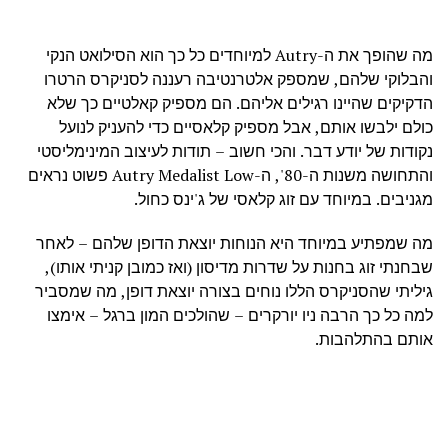
מה שהופך את ה-Autry למיוחדים כל כך הוא הסילואט הנקי
והבלוקי שלהם, שמספק אלטרנטיבה רעננה לסניקרס הרטרו
הדקיקים שהיינו רגילים אליהם. הם מספיק קאלטיים כך שלא
כולם ילבשו אותם, אבל מספיק קלאסיים כדי להעניק לנועל
נקודות של יודע דבר. והכי חשוב – תודות לעיצוב המינימליסטי
והתחושה משנות ה-80', ה-Autry Medalist Low פשוט נראים
מגניבים. במיוחד עם זוג קלאסי של ג'ינס כחול.
מה שמפתיע במיוחד היא הנוחות יוצאת הדופן שלהם – לאחר
שבחנתי זוג בחנות על שדרות מדיסון (ואז כמובן קניתי אותו),
גיליתי שהסניקרס הללו נוחים בצורה יוצאת דופן, מה שמסביר
למה כל כך הרבה ניו יורקרים – שהולכים המון ברגל – אימצו
אותם בהתלהבות.