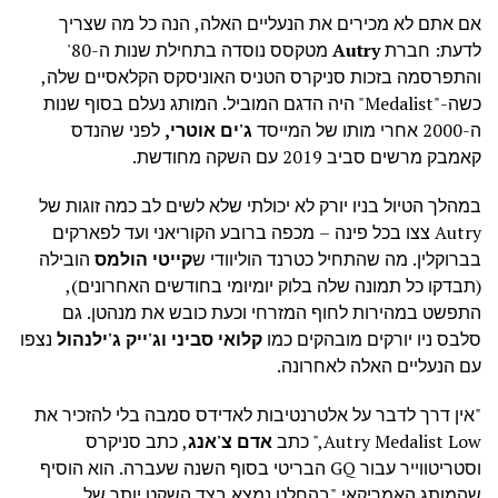
אם אתם לא מכירים את הנעליים האלה, הנה כל מה שצריך
לדעת: חברת
Autry
מטקסס נוסדה בתחילת שנות ה-80'
והתפרסמה בזכות סניקרס הטניס האוניסקס הקלאסיים שלה,
כשה-"Medalist" היה הדגם המוביל. המותג נעלם בסוף שנות
ה-2000 אחרי מותו של המייסד
ג'ים אוטרי,
לפני שהנדס
קאמבק מרשים סביב 2019 עם השקה מחודשת.
במהלך הטיול בניו יורק לא יכולתי שלא לשים לב כמה זוגות של
Autry צצו בכל פינה – מכפה ברובע הקוריאני ועד לפארקים
בברוקלין. מה שהתחיל כטרנד הוליוודי ש
קייטי הולמס
הובילה
(תבדקו כל תמונה שלה בלוק יומיומי בחודשים האחרונים),
התפשט במהירות לחוף המזרחי וכעת כובש את מנהטן. גם
סלבס ניו יורקים מובהקים כמו
קלואי סביני
וג'ייק
ג'ילנהול
נצפו
עם הנעליים האלה לאחרונה.
"אין דרך לדבר על אלטרנטיבות לאדידס סמבה בלי להזכיר את
Autry Medalist Low," כתב
אדם צ'אנג
, כתב סניקרס
וסטריטווייר עבור GQ הבריטי בסוף השנה שעברה. הוא הוסיף
שהמותג האמריקאי "בהחלט נמצא בצד השקט יותר של